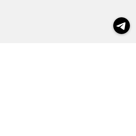
Выборы 2026
Реклама
О журнале
Контакты
Политика конфиденциальности
Правила пользования сайтом