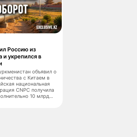
ил Россию из
а и укрепился в
и
уркменистан объявил о
ничества с Китаем в
айская национальная
орация CNPC получила
олнительно 10 млрд...