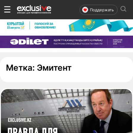
☰
Поддержать
- страница 1
Метка:
Эмитент