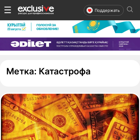
☰
Поддержать
- страница 
Метка:
Катастрофа