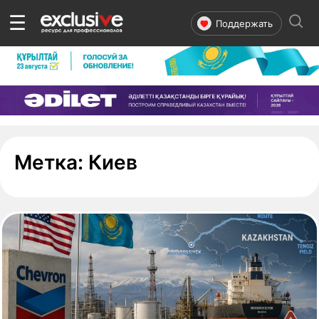
☰
Поддержать
- страница 1
Метка:
Киев