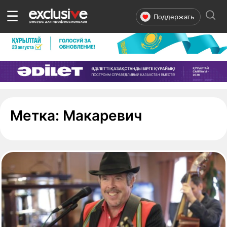
☰
Поддержать
- страница 
Метка:
Макаревич