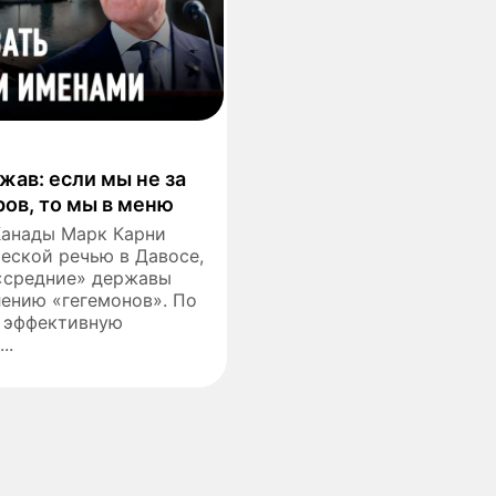
жав: если мы не за
ов, то мы в меню
анады Марк Карни
еской речью в Давосе,
 «средние» державы
ению «гегемонов». По
л эффективную
..