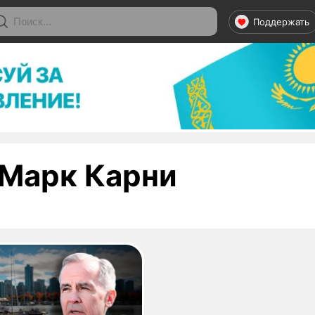
Поддержать
- страни
Марк Карни