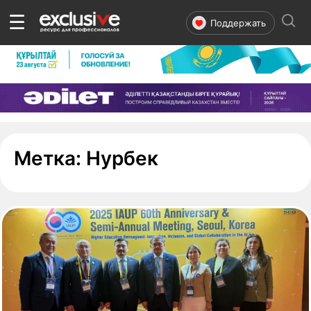
☰
Поддержать
- страница 1
Метка:
Нурбек