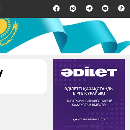
- страница 1
у