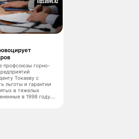
ровоцирует
еров
е профсоюзы горно-
предприятий
денту Токаеву с
ь льготы и гарантии
нятых в тяжелых
ненные в 1998 году....