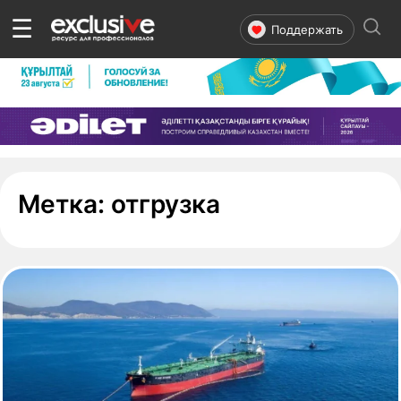
☰
Поддержать
- страница 1
Метка:
отгрузка