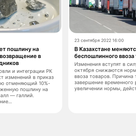
23 сентября 2022 16:00
ет пошлину на
В Казахстане меняют
а возвращение в
беспошлинного ввоза 
дников
Изменения вступят в силу
октября снижаются нор
овли и интеграции РК
ввоза товаров. Причина
т изменений в приказ
завершение временного 
ью отменяющий 10%-
увеличении нормы, дейст
женную пошлину на
алл — галлий.
ие...