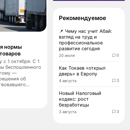
Рекомендуемое
📌
Чему нас учит Абай:
взгляд на труд и
профессиональное
ся нормы
развитие сегодня
товаров
0
20 июля
 с 1 октября. С 1
мы беспошлинного
Как Токаев «открыл
 тому —
дверь» в Европу
решения об
3
4 августа
вовавшего...
Новый Налоговый
кодекс: рост
безработицы
3
3 августа