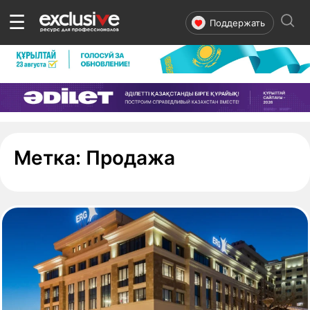
☰
Поддержать
- страница 1
Метка:
Продажа