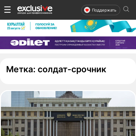
☰
Поддержать
- стра
Метка:
солдат-срочник