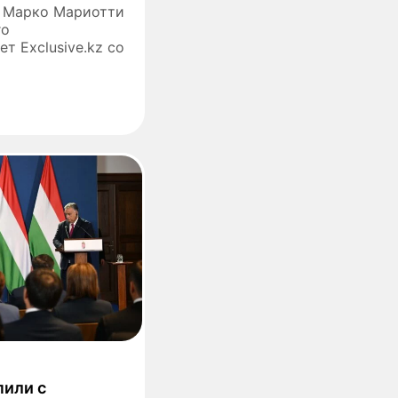
и Марко Мариотти
го
т Exclusive.kz со
пили с