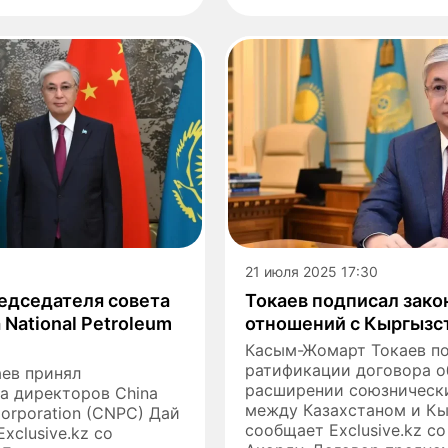
21 июля 2025 17:30
едседателя совета
Токаев подписал зако
 National Petroleum
отношений с Кыргызс
Касым-Жомарт Токаев по
ратификации договора о
ев принял
расширении союзническ
а директоров China
между Казахстаном и Кы
Corporation (CNPC) Дай
сообщает Exclusive.kz с
xclusive.kz со