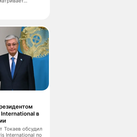
атривает...
президентом
International в
ии
 Токаев обсудил
s International по