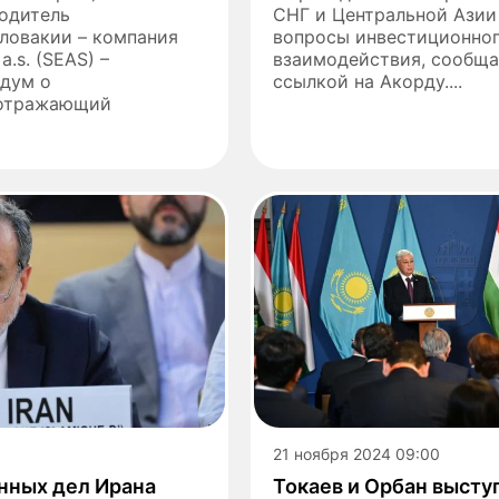
одитель
СНГ и Центральной Ази
ловакии – компания
вопросы инвестиционно
a.s. (SEAS) –
взаимодействия, сообщае
дум о
ссылкой на Акорду....
 отражающий
21 ноября 2024 09:00
нных дел Ирана
Токаев и Орбан высту