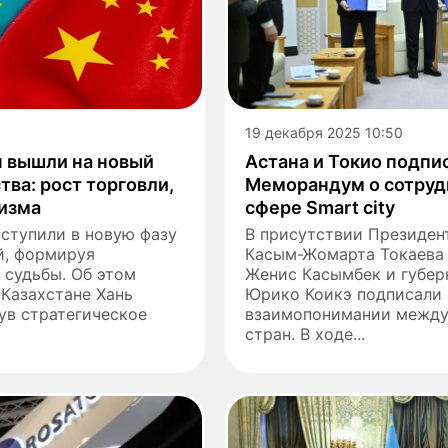
19 декабря 2025 10:50
н вышли на новый
Астана и Токио подпи
тва: рост торговли,
Меморандум о сотруд
ризма
сфере Smart city
вступили в новую фазу
В присутствии Президен
й, формируя
Касым-Жомарта Токаева
 судьбы. Об этом
Женис Касымбек и губер
 Казахстане Хань
Юрико Коикэ подписали
ув стратегическое
взаимопонимании между
стран. В ходе...