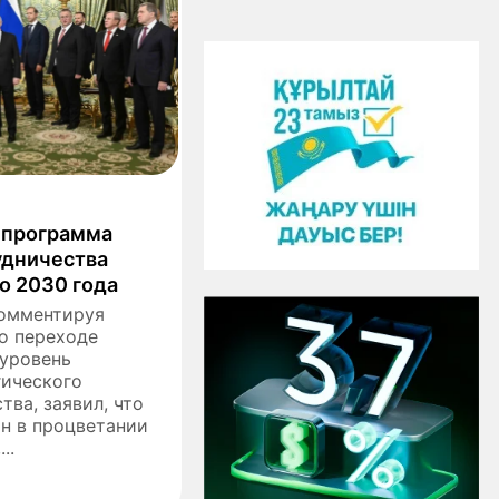
 программа
удничества
о 2030 года
комментируя
о переходе
 уровень
гического
тва, заявил, что
ан в процветании
..