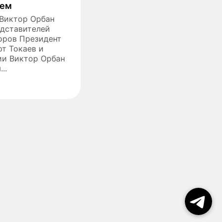
ием
Виктор Орбан
едставителей
оров Президент
т Токаев и
ии Виктор Орбан
..