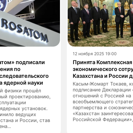
12 ноября 2025 19:00
сатом» подписали
Принята Комплексная
ения по
экономического сотр
сследовательского
Казахстана и России д
а ядерной науки
Касым-Жомарт Токаев, 
подписание Декларации 
ой физики прошёл
отношений с Россией на
ный проектированию,
всеобъемлющего страте
сплуатации
партнерства и союзничес
ядерных установок.
«Казахстан заинтересов
инило ведущих
Российской Федерации»,.
стана и России, став
на...