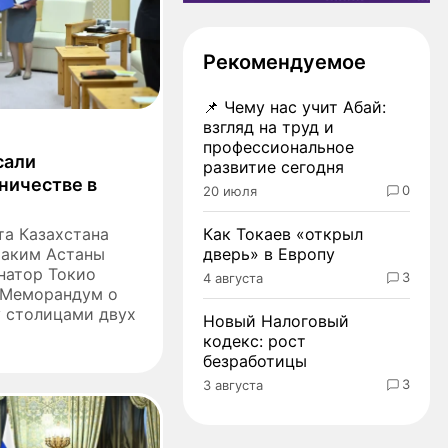
Рекомендуемое
📌
Чему нас учит Абай:
взгляд на труд и
профессиональное
сали
развитие сегодня
ничестве в
0
20 июля
та Казахстана
Как Токаев «открыл
 аким Астаны
дверь» в Европу
натор Токио
3
4 августа
 Меморандум о
 столицами двух
Новый Налоговый
кодекс: рост
безработицы
3
3 августа