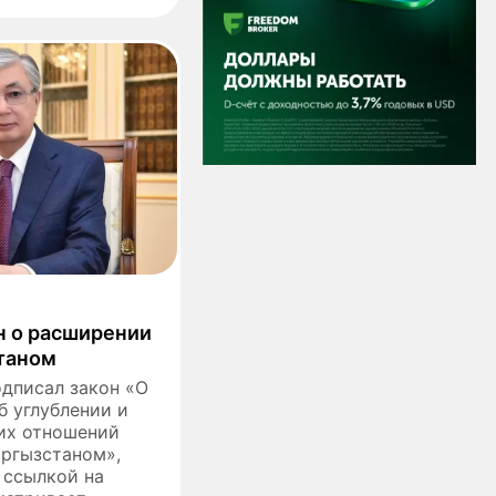
н о расширении
таном
дписал закон «О
б углублении и
их отношений
ргызстаном»,
о ссылкой на