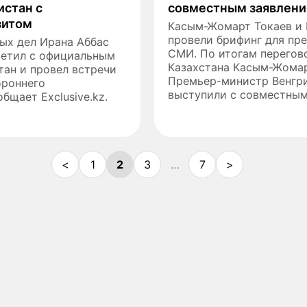
истан с
совместным заявлен
зитом
Касым-Жомарт Токаев и 
провели брифинг для пр
ых дел Ирана Аббас
СМИ. По итогам перегов
сетил с официальным
Казахстана Касым-Жомар
тан и провел встречи
Премьер-министр Венгр
ороннего
выступили с совместным.
бщает Exclusive.kz.
<
1
2
3
…
7
>