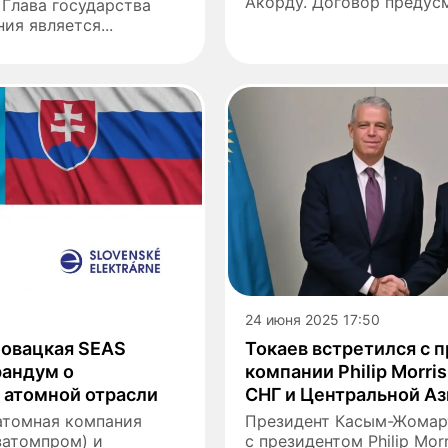
Акорду. Договор предусм
 Глава государства
ия является...
24 июня 2025 17:50
ловацкая SEAS
Токаев встретился с 
андум о
компании Philip Morris 
 атомной отрасли
СНГ и Центральной Аз
атомная компания
Президент Касым-Жомарт
затомпром) и
с президентом Philip Morri