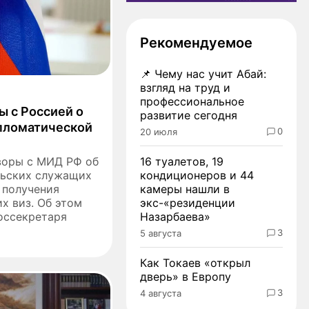
Рекомендуемое
📌
Чему нас учит Абай:
взгляд на труд и
профессиональное
 с Россией о
развитие сегодня
пломатической
0
20 июля
воры с МИД РФ об
16 туалетов, 19
льских служащих
кондиционеров и 44
 получения
камеры нашли в
х виз. Об этом
экс-«резиденции
оссекретаря
Назарбаева»
3
5 августа
Как Токаев «открыл
дверь» в Европу
3
4 августа