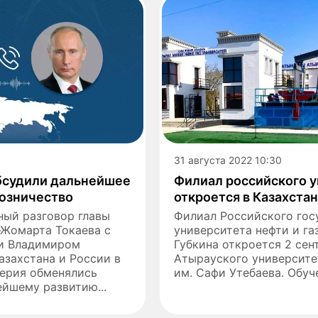
31 августа 2022 10:30
обсудили дальнейшее
Филиал российского 
оюзничество
откроется в Казахста
ный разговор главы
Филиал Российского гос
-Жомарта Токаева с
университета нефти и га
и Владимиром
Губкина откроется 2 сен
азахстана и России в
Атырауского университет
верия обменялись
им. Сафи Утебаева. Обуче
йшему развитию...