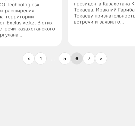
президента Казахстана 
O Technologies»
Токаева. Ираклий Гариб
вы расширения
Токаеву признательност
на территории
встречи и заявил о...
т Exclusive.kz. В этих
стречи казахстанского
гулана...
<
1
…
5
6
7
>