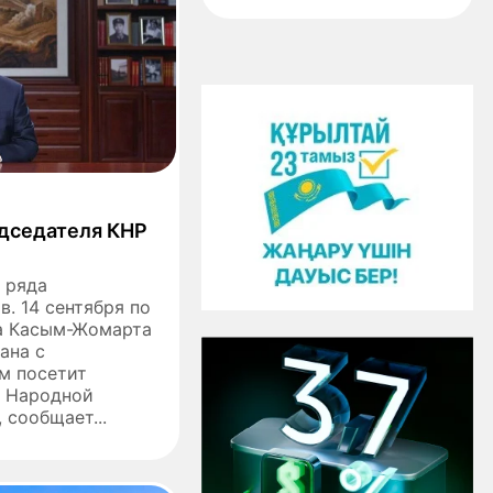
едседателя КНР
 ряда
. 14 сентября по
а Касым-Жомарта
ана с
м посетит
й Народной
 сообщает...