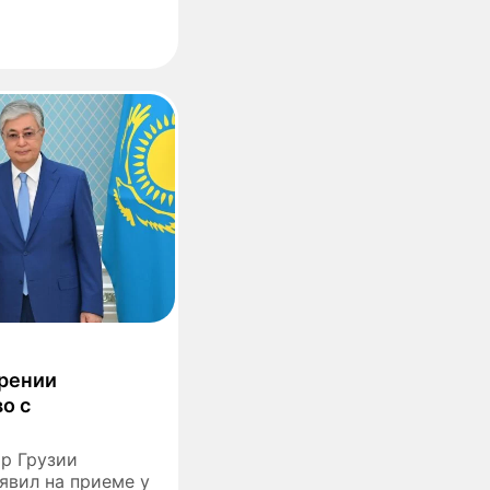
ерении
о с
р Грузии
явил на приеме у