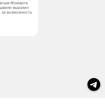
Касым-Жомарта
ашвили выразил
ь за возможность