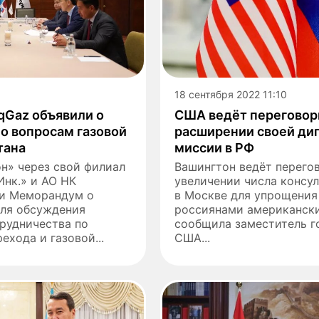
18 сентября 2022 11:10
qGaz объявили о
США ведёт переговоры
о вопросам газовой
расширении своей ди
тана
миссии в РФ
н» через свой филиал
Вашингтон ведёт перего
нк.» и АО НК
увеличении числа консу
и Меморандум о
в Москве для упрощения
ля обсуждения
россиянами американски
рудничества по
сообщила заместитель г
ехода и газовой...
США...