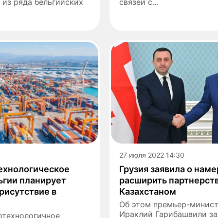
 из ряда бельгийских
связей с...
27 июля 2022 14:30
ехнологическое
Грузия заявила о нам
ьгии планирует
расширить партнерств
рисутствие в
Казахстаном
Об этом премьер-минист
Ираклий Гарибашвили за
отехнологичное