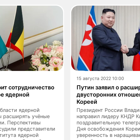
15 августа 2022 10:00
рит сотрудничество
Путин заявил о расши
ре ядерной
двусторонних отноше
Кореей
области ядерной
Президент России Влад
 расширять учёные
направил лидеру КНДР К
ии. Перспективы
поздравительную телегр
судили представители
Дня освобождения Кореи
титута ядерной
уверенность в наращива