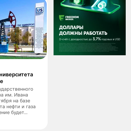
университета
не
ударственного
за им. Ивана
тября на базе
а нефти и газа
ние будет...