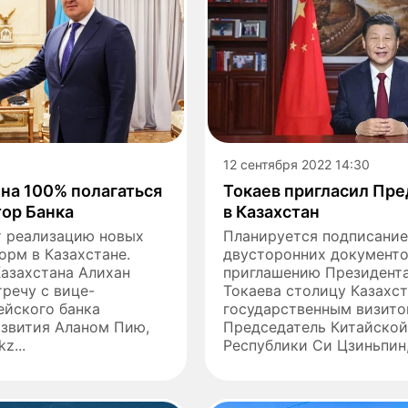
0
12 сентября 2022 14:30
на 100% полагаться
Токаев пригласил Пр
тор Банка
в Казахстан
 реализацию новых
Планируется подписание
рм в Казахстане.
двусторонних документов
азахстана Алихан
приглашению Президент
речу с вице-
Токаева столицу Казахст
ейского банка
государственным визито
азвития Аланом Пию,
Председатель Китайско
z...
Республики Си Цзиньпин,