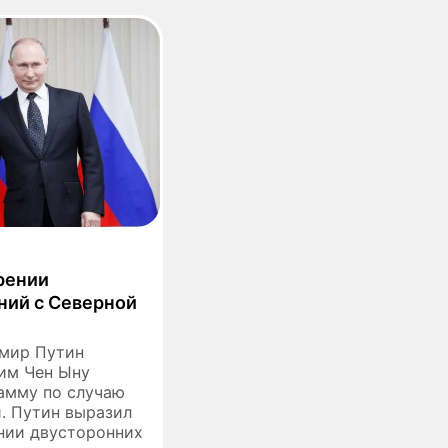
рении
ний с Северной
имир Путин
им Чен Ыну
амму по случаю
. Путин выразил
нии двусторонних