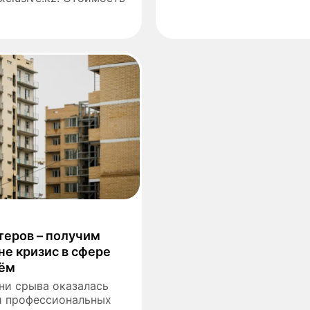
теров – получим
не кризис в сфере
ьём
ани срыва оказалась
и профессиональных