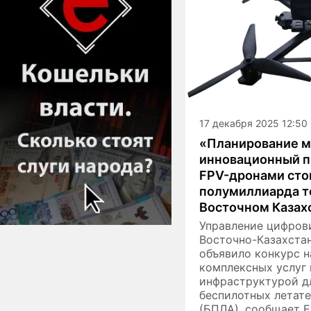
17 декабря 2025 12:50
«Планирование м
инновационный п
FPV-дронами сто
полумиллиарда те
Восточном Казах
Управление цифров
Восточно-Казахста
объявило конкурс н
комплексных услуг 
инфраструктурой д
беспилотных летат
(БПЛА), сообщает E