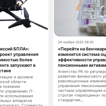
24 ноября 2025 09:20
иссий БПЛА»:
«Перейти на бенчмарк
роект управления
изменится система о
имостью более
эффективности упра
нге запускают в
пенсионными актива
стане
Агентство РК по регулир
развитию финансового р
изации и архивов
революционные изменен
нской области
управления пенсионными
а оказание
частным управляющим к
по управлению IT-
строгая «переоценка» п
ля использования
стандартам,...
ельных аппаратов
xclusive.kz. Стоимость