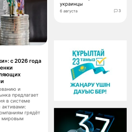
украинцы
3
6 августа
и»: с 2026 года
ценки
вляющих
ми
ованию и
ынка предлагает
ия в системе
 активами:
омпаниям грядёт
о мировым