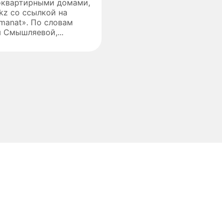
оквартирными домами,
.kz со ссылкой на
manat». По словам
 Смышляевой,...