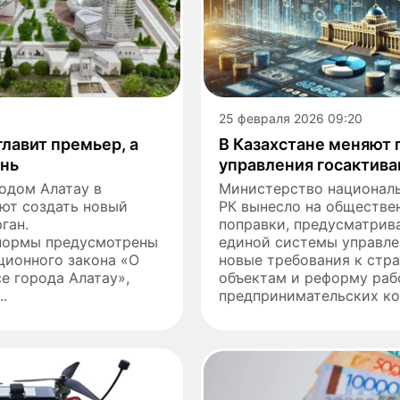
25 февраля 2026 09:20
главит премьер, а
В Казахстане меняют 
ень
управления госактив
одом Алатау в
Министерство национал
ют создать новый
РК вынесло на обществе
ган.
поправки, предусматри
нормы предусмотрены
единой системы управле
ционного закона «О
новые требования к стр
е города Алатау»,
объектам и реформу раб
.
предпринимательских ко