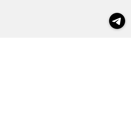
Выборы 2026
Реклама
О журнале
Контакты
Политика конфиденциальности
Правила пользования сайтом