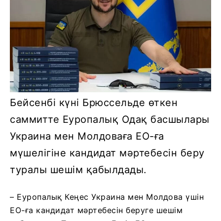
Бейсенбі күні Брюссельде өткен
саммитте Еуропалық Одақ басшылары
Украина мен Молдоваға ЕО-ға
мүшелігіне кандидат мәртебесін беру
туралы шешім қабылдады.
– Еуропалық Кеңес Украина мен Молдова үшін
ЕО-ға кандидат мәртебесін беруге шешім