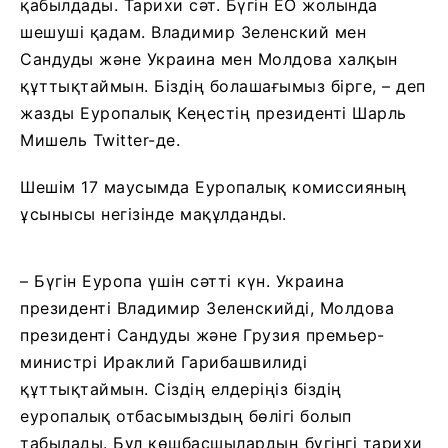
қабылдады. Тарихи сәт. Бүгін ЕО жолында
шешуші қадам. Владимир Зеленский мен
Сандуды және Украина мен Молдова халқын
құттықтаймын. Біздің болашағымыз бірге, – деп
жазды Еуропалық Кеңестің президенті Шарль
Мишель Twitter-де.
Шешім 17 маусымда Еуропалық комиссияның
ұсынысы негізінде мақұлданды.
– Бүгін Еуропа үшін сәтті күн. Украина
президенті Владимир Зеленскийді, Молдова
президенті Сандуды және Грузия премьер-
министрі Ираклий Гарибашвилиді
құттықтаймын. Сіздің елдеріңіз біздің
еуропалық отбасымыздың бөлігі болып
табылады. Бұл көшбасшылардың бүгінгі тарихи