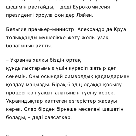
шешімін растайды, – деді Еурокомиссия
президенті Урсула фон дер Ляйен.
Бельгия премьер-министрі Александр де Круа
толыққанды мүшелікке жету жолы ұзақ
болатынын айтты.
– Украина халқы біздің ортақ
құндылықтарымыз үшін күресіп жатыр деп
сенемін. Оны осындай символдық қадамдармен
қолдау маңызды. Бірақ біздің одаққа қосылу
процесі көп уақыт алатынын түсіну керек.
Украиндықтар көптеген өзгерістер жасауы
керек. Олар бірден бірнеше мәселені шешетін
болады, – деді саясаткер.