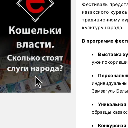
Фестиваль предста
казахского курака
традиционному ку
культуру народа.
В программе фест
Выставка х
уже покоривши
Персональн
индивидуальный
Замзагуль Бель
Уникальная 
образцы казахс
Конкурсная 