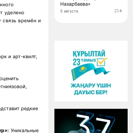
Назарбаева»
инного
4
5 августа
т уделено
 связь времён и
рк и арт-квилт,
оценить
етниязовой,
едставит редкие
ур»:
Уникальные