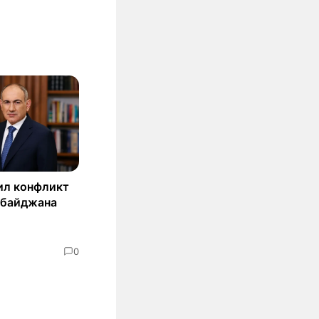
ил конфликт
рбайджана
0