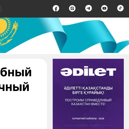
абный
очный