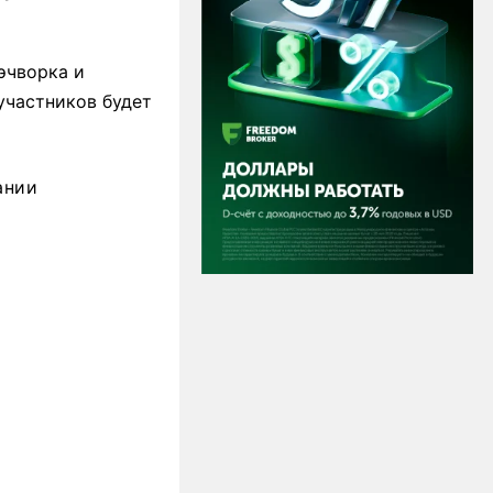
эчворка и
участников будет
ании