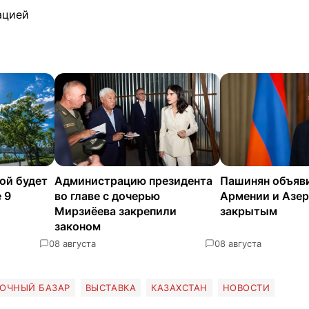
ацией
ой будет
Администрацию президента
Пашинян объяв
 9
во главе с дочерью
Армении и Азе
Мирзиёева закрепили
закрытым
законом
0
8 августа
0
8 августа
ОЧНЫЙ БАЗАР
ВЫСТАВКА
КАЗАХСТАН
НОВОСТИ