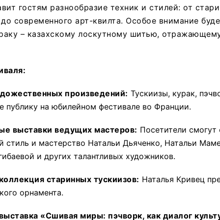
вит гостям разнообразие техник и стилей: от стар
 до современного арт-квилта. Особое внимание буде
раку – казахскому лоскутному шитью, отражающему
иваля:
удожественных произведений:
Тускиизы, курак, пэчво
е публику на юбилейном фестивале во Франции.
ые выставки ведущих мастеров:
Посетители смогут 
 стиль и мастерство Натальи Дьяченко, Натальи Мам
гибаевой и других талантливых художников.
коллекция старинных тускиизов:
Наталья Кривец пр
кого орнамента.
выставка «Сшивая миры: пэчворк, как диалог культ