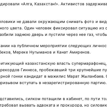
ндировали «Алга, Казахстан!». Активистов задержив
иловики не давали окружающим снимать фото и вид
ного цвета. Один человек фиксировал ситуацию из 
азбили заднюю дверь и пустили через нее газ, чтоб
жании на публичном мероприятии следующих личнос
беков, Мереке Нугыманов и Канат Амиренов.
ритикующий казахстанскую власть супермарафонец
 рекордов Гиннеса, пробежавший три крупнейшие пу
рной гонки кандидат в мажилис Марат Жыланбаев. 
призывом вступать в незарегистрированную партию.
едставились, силком потащили в кабинет, по пути то
требовал вызвать адвоката и прокурора, но силови