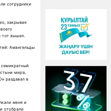
али сотрудники
ео, закрывая
своего
ы тот вышел.
тей: Амангельды
, семикратный
стыни мира,
Он раздавал в
лкали меня и
ки отобрали