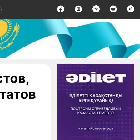
стов,
татов