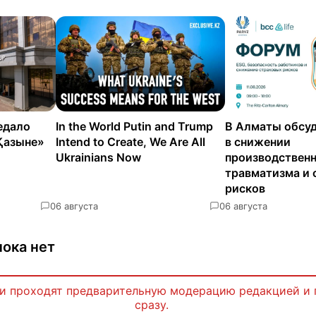
едало
In the World Putin and Trump
В Алматы обсуд
Қазыне»
Intend to Create, We Are All
в снижении
Ukrainians Now
производствен
травматизма и 
рисков
0
6 августа
0
6 августа
ока нет
и проходят предварительную модерацию редакцией и 
сразу.