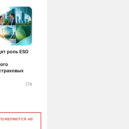
ят роль ESG
ного
страховых
0
появляются не