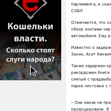
парламента, и ска
СОБР.
Отмечается, что с
обзор зонтами чер
автомобиля. Ему р
Известно о задер
Захин, Асет Кенже
Также задержан к
рекордсмен Книги
снятый с предвыбо
парке листовки с 
– Они никак не пр
провоцировали. Я 