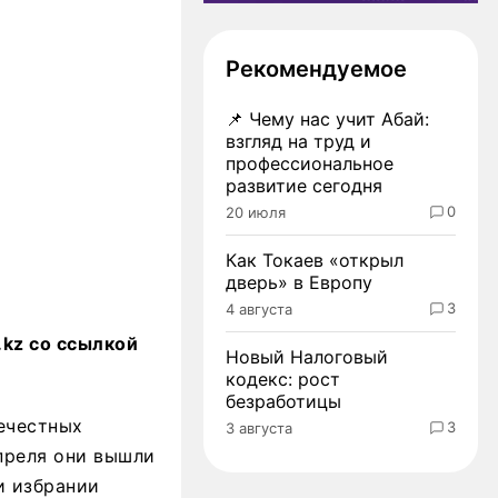
Рекомендуемое
📌
Чему нас учит Абай:
взгляд на труд и
профессиональное
развитие сегодня
0
20 июля
Как Токаев «открыл
дверь» в Европу
3
4 августа
.kz со ссылкой
Новый Налоговый
кодекс: рост
безработицы
ечестных
3
3 августа
апреля они вышли
и избрании