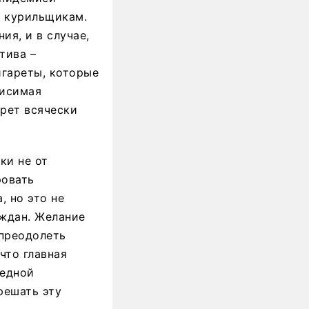
и курильщикам.
ия, и в случае,
тива –
игареты, которые
висимая
арет всячески
ки не от
ровать
, но это не
аждан. Желание
 преодолеть
что главная
редной
решать эту