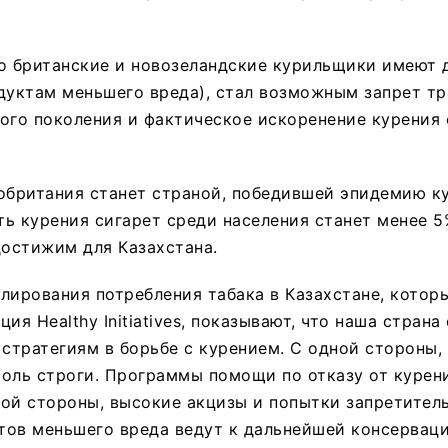
о британские и новозеландские курильщики имеют 
одуктам меньшего вреда), стал возможным запрет т
ого поколения и фактическое искоренение курения 
обритания станет страной, победившей эпидемию ку
ь курения сигарет среди населения станет менее 5
достижим для Казахстана.
лирования потребления табака в Казахстане, которы
ия Healthy Initiatives, показывают, что наша страна
тратегиям в борьбе с курением. С одной стороны,
оль строги. Программы помощи по отказу от курен
ой стороны, высокие акцизы и попытки запретител
тов меньшего вреда ведут к дальнейшей консервац