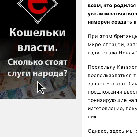
всем, кто родился
увеличиваться ко
намерен создать п
При этом британцы
мире страной, зап
года, стала Новая 
Поскольку Казахст
воспользоваться 
запрет – это люби
предложения ввест
тонизирующие напи
изготовление, пок
них.
Однако, здесь мы 