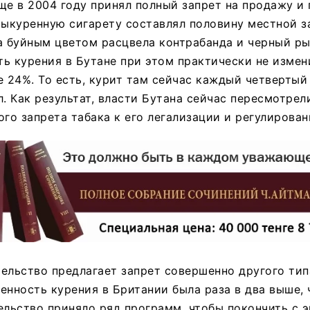
ще в 2004 году принял полный запрет на продажу и
выкуренную сигарету составлял половину местной з
а буйным цветом расцвела контрабанда и черный ры
ь курения в Бутане при этом практически не измен
е 24%. То есть, курит там сейчас каждый четвертый
л. Как результат, власти Бутана сейчас пересмотре
ого запрета табака к его легализации и регулирова
ельство предлагает запрет совершенно другого тип
енность курения в Британии была раза в два выше, 
ельство приняло ряд программ, чтобы покончить с 