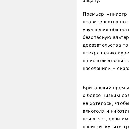
задачу.
Премьер-министр 
правительства по 
улучшения обществ
безопасную альте
доказательства то
прекращению куре
на использование 
населения», – ска
Британский премь
с более низким со
не хотелось, чтоб
алкоголя и никоти
привычек, если им
напитки, курить т