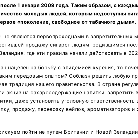
 после 1 января 2009 года. Таким образом, с кажды
личество молодых людей, которым недоступны сига
ервое «поколение, свободное от табачного дыма».
 не являются первопроходцами в запретительных м
ретившей продажу сигарет людям, родившимся посл
Зеландия, где эти правила начали действовать в 202
ан нацелен на борьбу с эпидемией курения, то поче
таким передовым опытом? Соблазн решить любую пр
мая традиция нашего правительства. В стране регул
и акциз на сахаросодержащие напитки, запретить 
тки, даже установить уголовную ответственность з
упку, продажу, перевозку вейпов, ароматизаторов и
рискуем пойти не путем Британии и Новой Зеландии