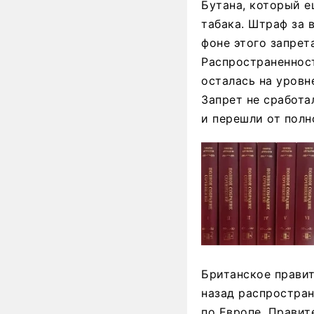
Бутана, который е
табака. Штраф за 
фоне этого запрет
Распространенност
осталась на уровн
Запрет не сработа
и перешли от полн
Британское правит
назад распростран
по Европе. Правит