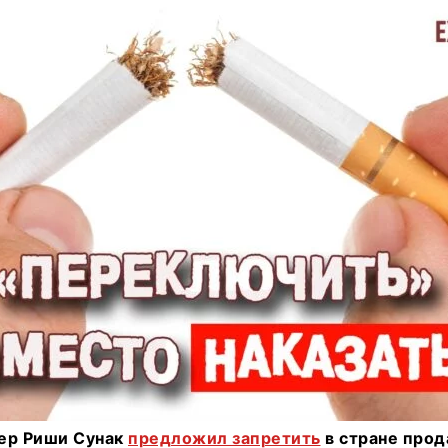
ер Риши Сунак
предложил запретить
в стране прод