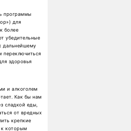
ь программы
op») для
к более
ют убедительные
 к дальнейшему
м переключиться
для здоровья
ми и алкоголем
тает. Как бы нам
з сладкой еды,
аться от вредных
пить крепкие
 к которым