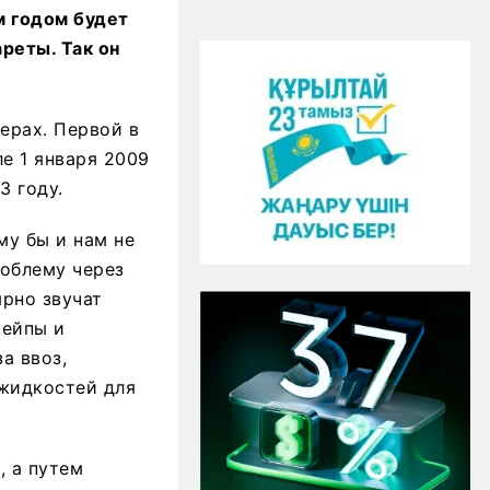
м годом будет
реты. Так он
ерах. Первой в
е 1 января 2009
3 году.
му бы и нам не
облему через
ярно звучат
вейпы и
а ввоз,
 жидкостей для
, а путем