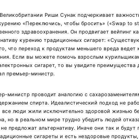
Великобритании Риши Сунак подчеркивает важност
курению «Переключись, чтобы бросить» («Swap to st
енного здравоохранения. Он продвигает вейпинг ка
рнативу курению традиционных сигарет: «Существу
го, что переход к продуктам меньшего вреда ведет
ния. Если вы можете помочь взрослым курильщика
электронных сигарет, то вы увидите преимущества 
зал премьер-министр.
ер-министр проводит аналогию с сахарозаменителя
держанием спирта. Идеалистический подход не рабо
ы все люди жили исключительно здоровой жизнью бе
на, но в реальном мире трудно убедить людей отказ
 не предложат альтернативу. Иначе они так и будут 
радиционные сигареты и есть нездоровые продукты,