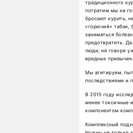
традиционного кур
потратим мы на го
бросают курить, н
«горючий» табак, 
заниматься болезн
предотвратить. Да
люди, не говоря у
вредных привычек
Мы агитируем, пыт
последствиями и п
В 2015 году иссле
менее токсичные 
компонентом компл
Комплексный подхо
Нужны не только з