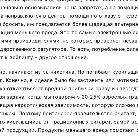
значально основывались не на запретах, а на помощ
а направляются в центры помощи по отказу от курен
я бросить, им предлагается более щадящая альтерна
кция меньшего вреда. Это те самые электронные с
гими производителями, но которые проверяет неза
ударственного регулятора. То есть, потребление сиг
т к вейпингу – другое отношение.
тно, начинают из-за никотина. Но погибают курильщи
ол. Конечно, в идеале было бы заставить или мотиви
ка отказаться от вредной привычки сразу и навсегда
ая задача, когда мы говорим о 20-25% взрослых гр
оящая наркотическая зависимость, которую сложно
ажем. Поэтому британское правительство считает, 
ить курильщиков от традиционных сигарет, самой в
й продукции. Продукты меньшего вреда помогают 