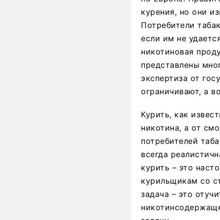
курения, но они и
Потребители табак
если им не удаетс
никотиновая проду
представлены мно
экспертиза от гос
ограничивают, а во
Курить, как извес
никотина, а от см
потребителей таба
всегда реалистичн
курить – это наст
курильщикам со ст
задача – это отуч
никотинсодержаще