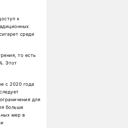
доступ к
радиционных
сигарет среди
рения, то есть
%. Этот
е с 2020 года
 следует
 ограничения для
ия больше
ьных мер в
ии