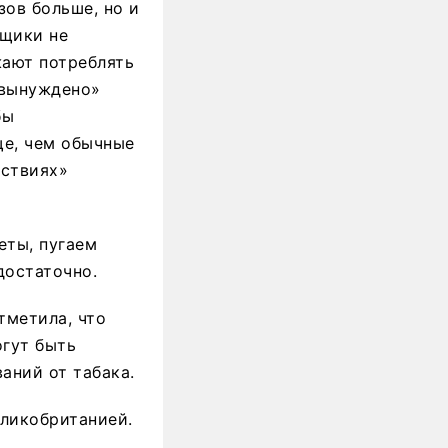
зов больше, но и
ьщики не
жают потреблять
«вынуждено»
бы
ще, чем обычные
дствиях»
еты, пугаем
достаточно.
тметила, что
гут быть
аний от табака.
еликобританией.