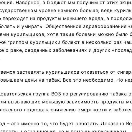
ения. Наверное, в бюджет мы получим от этих акци
сударственном уровне намного больше, ведь курил
е переходят на продукты меньшего вреда, а продол
болеть и умирать. Общественное здравоохранение 
ями курильщиков, хотя такие болезни можно было 
же гриппом курильщики болеют в несколько раз ча
же о раке, сердечных заболеваниях и других «после
.
аемся заставлять курильщиков отказаться от сигар
овышаем цены на табак. Все это необходимо. Но не
довательская группа ВОЗ по регулированию табака о
или вызывающие меньшую зависимость продукты мо
ексного подхода к снижению смертности и заболев
д – это именно то, что будет работать. Доказано В
апреты и ограничения, но и помощь курильщикам.