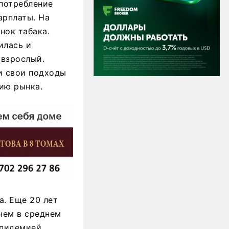
 потребление
арплаты. На
нок табака.
илась и
 взрослый.
ли свои подходы
нию рынка.
а. Еще 20 лет
чем в среднем
эпидемией