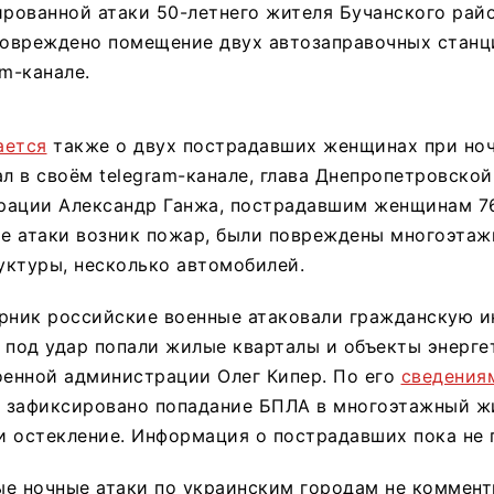
ированной атаки 50-летнего жителя Бучанского райо
повреждено помещение двух автозаправочных станц
am-канале.
ается
также о двух пострадавших женщинах при но
ал в своём telegram-канале, глава Днепропетровско
ации Александр Ганжа, пострадавшим женщинам 76 
те атаки возник пожар, были повреждены многоэтаж
уктуры, несколько автомобилей.
орник российские военные атаковали гражданскую и
 под удар попали жилые кварталы и объекты энерге
оенной администрации Олег Кипер. По его
сведения
 зафиксировано попадание БПЛА в многоэтажный ж
 остекление. Информация о пострадавших пока не 
ые ночные атаки по украинским городам не коммент