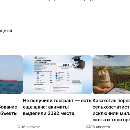
ацией
Не получили госгрант — есть
Казахстан пере
бование
еще шанс: акиматы
сельхозстатисти
объекты
выделили 2392 места
исключили мил
скота и тонн п
0
8 августа
0
8 августа