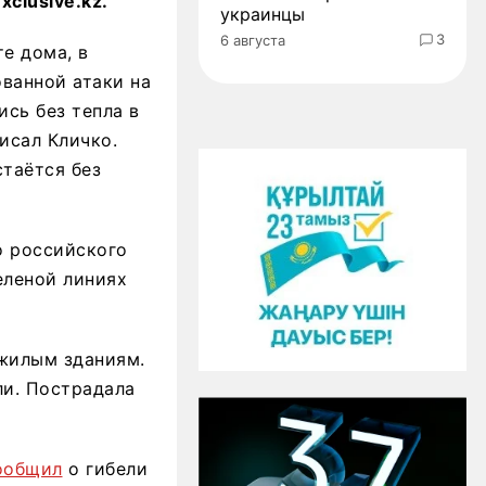
clusive.kz.
украинцы
3
6 августа
е дома, в
ванной атаки на
ись без тепла в
исал Кличко.
стаётся без
о российского
еленой линиях
ежилым зданиям.
ли. Пострадала
ообщил
о гибели