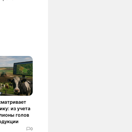
сматривает
ку: из учета
лионы голов
родукции
0