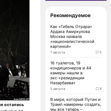
Рекомендуемое
Как «Гибель Отрара»
Ардака Амиркулова
Москва назвала
«националистической
картиной»
5
7 августа
16 туалетов, 19
кондиционеров и 44
камеры нашли в
экс-«резиденции
Назарбаева»
4
5 августа
В мире, который Путин и
Трамп намерены создать,
ия остались
мы все теперь –