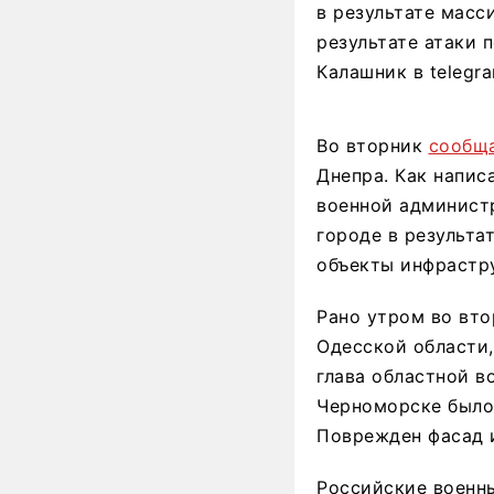
в результате масс
результате атаки 
Калашник в telegr
Во вторник
сообщ
Днепра. Как напис
военной администр
городе в результа
объекты инфрастр
Рано утром во вт
Одесской области,
глава областной в
Черноморске было
Поврежден фасад и
Российские военн