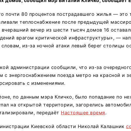
 домов, сообщил мэр Виталий Кличко, сообщает Ex
что почти 80 процентов пострадавшего жилья — это т
вливали теплоснабжение после предыдущей массиро
а вчерашний вечер из шести тысяч домов 16 оставал
дений врагом критической инфраструктуры», — нап
о словам, из-за ночной атаки левый берег столицы о
кой администрации сообщили, что из-за очередног
м с энергоснабжением поезда метро на красной и з
рсировать с изменениями.
оне, по данным мэра Кличко, было попадание по н
упал на открытой территории, загорелись автомоби
тализировали, передаёт
Настоящее время
.
министрации Киевской области Николай Калашник
с