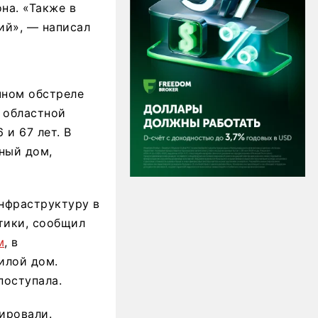
на. «Также в
ий», — написал
чном обстреле
й областной
и 67 лет. В
ный дом,
нфраструктуру в
тики, сообщил
м
, в
илой дом.
поступала.
ировали.