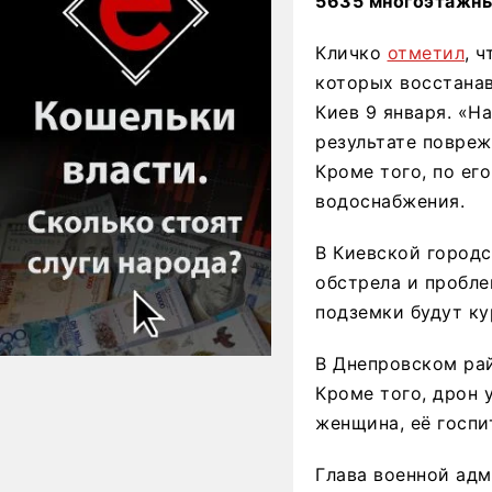
5635 многоэтажных
Кличко
отметил
, 
которых восстана
Киев 9 января. «Н
результате повреж
Кроме того, по ег
водоснабжения.
В Киевской городс
обстрела и пробле
подземки будут ку
В Днепровском рай
Кроме того, дрон 
женщина, её госпи
Глава военной ад