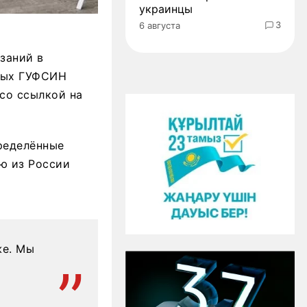
украинцы
3
6 августа
заний в
нных ГУФСИН
 со ссылкой на
ределённые
ю из России
же. Мы