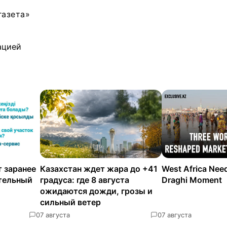
газета»
ацией
 заранее
Казахстан ждет жара до +41
West Africa Nee
ательный
градуса: где 8 августа
Draghi Moment
ожидаются дожди, грозы и
сильный ветер
0
7 августа
0
7 августа