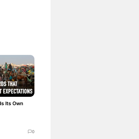
ds Its Own
0