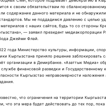
ободных СМИ, которое подрывает демократию в Кыр
сится к своим обязательствам по сбалансированном
или содержание данного материала и не обнаружили
стандартов. Мы не поддадимся давлению с целью уд
материалов с наших сайтов, будь то со стороны Кр
ргызстана», — заявил президент медиакорпорации 
бода Джейми Флай.
022 года Министерство культуры, информации, спор
ики Кыргызстана приняло решение заблокировать с
чёт организации в Демирбанке. «Азаттык Медиа» об
 службе финансовой разведки и Государственному 
опасности Кыргызстао неправомерности наложения 
здания.
известно, что ограничения на территории Кыргызста
и, что эта мера будет действовать до тех пор, пока