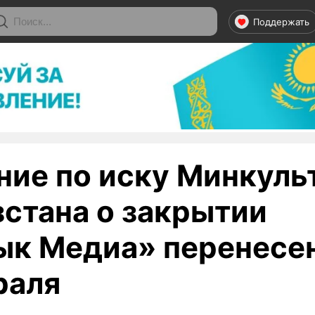
Поддержать
ние по иску Минкуль
стана о закрытии
ык Медиа» перенесен
раля