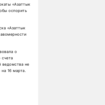
вокаты «Азаттык
тобы оспорить
ска «Азаттык
равомерности
вовала о
 счета
й ведомства не
 на 16 марта.