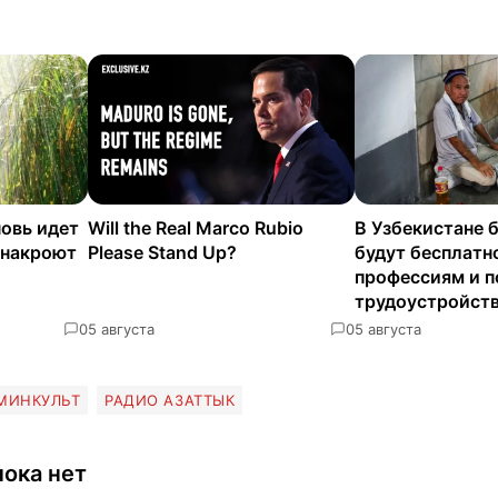
новь идет
Will the Real Marco Rubio
В Узбекистане 
 накроют
Please Stand Up?
будут бесплатн
профессиям и п
трудоустройст
0
5 августа
0
5 августа
МИНКУЛЬТ
РАДИО АЗАТТЫК
ока нет