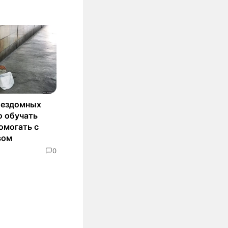
бездомных
о обучать
омогать с
вом
0