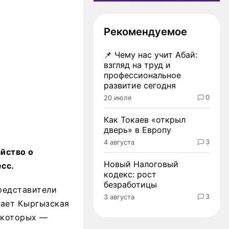
Рекомендуемое
📌
Чему нас учит Абай:
взгляд на труд и
профессиональное
развитие сегодня
0
20 июля
Как Токаев «открыл
дверь» в Европу
3
4 августа
йство о
Новый Налоговый
сс.
кодекс: рост
безработицы
Представители
3
3 августа
щает Кыргызская
 которых —