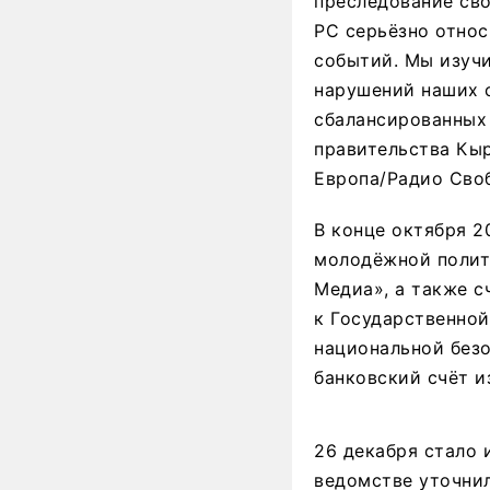
преследование св
РС серьёзно отно
событий. Мы изуч
нарушений наших 
сбалансированных 
правительства Кы
Европа/Радио Сво
В конце октября 2
молодёжной полит
Медиа», а также с
к Государственной
национальной без
банковский счёт и
26 декабря стало 
ведомстве уточнил