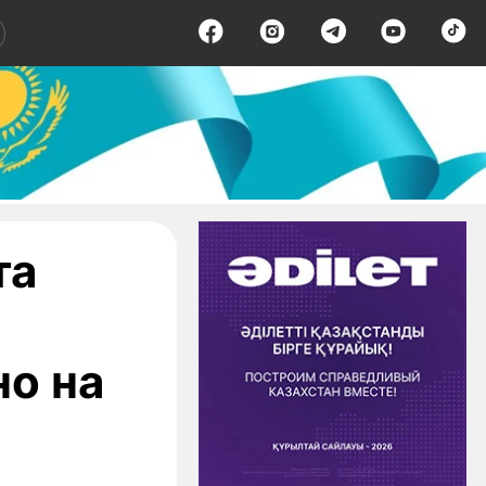
та
о на