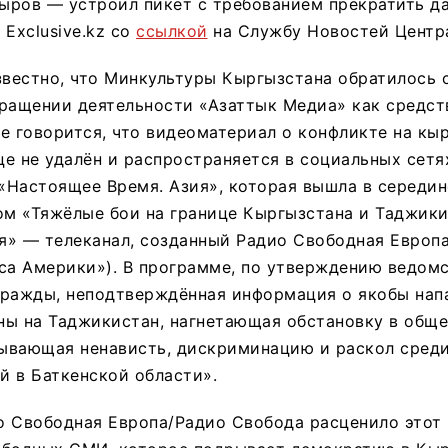
ыров — устроил пикет с требованием прекратить да
 Exclusive.kz со
ссылкой
на Службу Новостей Центр
звестно, что Минкультуры Кыргызстана обратилось 
кращении деятельности «Азаттык Медиа» как средст
е говорится, что видеоматериал о конфликте на кы
е не удалён и распространяется в социальных сетях
Настоящее Время. Азия», которая вышла в середин
ом «Тяжёлые бои на границе Кыргызстана и Таджик
я» — телеканал, созданный Радио Свободная Европ
са Америки»). В программе, по утверждению ведом
вражды, неподтверждённая информация о якобы нап
ны на Таджикистан, нагнетающая обстановку в обще
ывающая ненависть, дискриминацию и раскол среди
 в Баткенской области».
о Свободная Европа/Радио Свобода расценило этот 