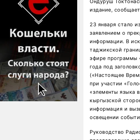
Ондуруш Токтонас
издание, сообщает
23 января стало и
заявлением о пре
информации. В иск
таджикской границ
эфире программы «
года под заголовк
(«Настоящее Врем
при участии «Голо
«элементы языка 
кыргызской сторо
информация и выз
освещении событий
Руководство Ради