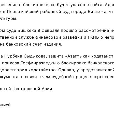
решение о блокировке, не будет удалён с сайта. Ад
ь в Первомайский районный суд города Бишкека, ч
ультуры.
ом суде Бишкека 9 февраля прошло рассмотрение и
ственной службе финансовой разведки и ГКНБ о неп
на банковский счет издания.
а Нурбека Сыдыкова, защита «Азаттыка» ходатайст
 приказа Госфинразведки о блокировке банковского
довлетворил ходатайство. Однако, у представителе
окумента, в связи с чем судебный процесс перенесен
остей Центральной Азии
ацией