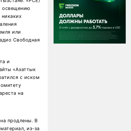
гызстане. «РСЕ/
у освещению
 никаких
аления
емля или
Радио Свободная
та и
айты «Азаттык
ратился с иском
комитету
ареста на
на продлены. В
 материал, из-за