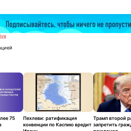
ive
ацией
лее 75
Пехлеви: ратификация
Трамп второй р
в
конвенции по Каспию вредит
запретить граж
Ирану
рождению