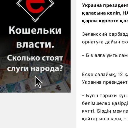
Украина президент
қаласына келіп, 
қарсы күресте қол
Зеленский сарбазд
орнатуға дайын ек
– Біз алға ұмтылам
Еске салайық, 12 
Украина президент
– Бүгін тарихи күн
бөлімшелер қазірді
күтті. Біздің мемл
қайтарып алады, – 