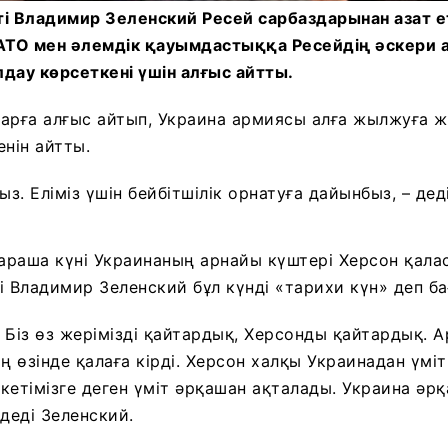
і Владимир Зеленский Ресей сарбаздарынан азат е
НАТО мен әлемдік қауымдастыққа Ресейдің әскери 
дау көрсеткені үшін алғыс айтты.
арға алғыс айтып, Украина армиясы алға жылжуға жә
енін айтты.
ыз. Еліміз үшін бейбітшілік орнатуға дайынбыз, – дед
қараша күні Украинаның арнайы күштері Херсон қалас
і Владимир Зеленский бұл күнді «тарихи күн» деп ба
. Біз өз жерімізді қайтардық, Херсонды қайтардық. 
ң өзінде қалаға кірді. Херсон халқы Украинадан үміт
екетімізге деген үміт әрқашан ақталады. Украина әр
деді Зеленский.