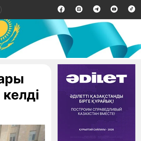
дары
 келді