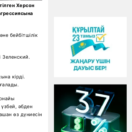
тілген Херсон
агрессиясына
не бейбітшілік
і Зеленский.
ына кірді.
ғалады.
Арнайы
 үзбей, әбден
қашан өз дүниесін