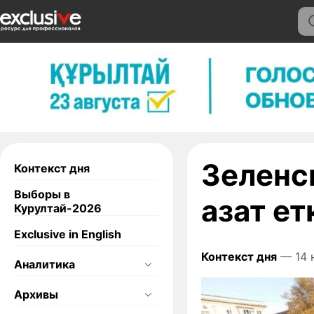
Зеленс
Контекст дня
Выборы в
азат ет
Курултай-2026
Exclusive in English
Контекст дня
— 14 
Аналитика
Архивы