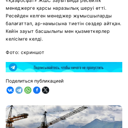
«Қазфосфат» ЖШС зауытында ресейлік
менеджерге қарсы наразылық шеруі өтті.
Ресейден келген менеджер жұмысшыларды
балағаттап, ар-намысына тиетін сөздер айтқан.
Кейін зауыт басшылығы мен қызметкерлер
келісімге келді.
Фото: скриншот
Поделиться публикацией