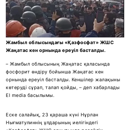
Жамбыл облысындағы «Қазфосфат» ЖШС
Жаңатас кен орнында ереуіл басталды.
– Жамбыл облысының Жаңатас қаласында
фосфорит өндіру бойынша Жаңатас кен
орнында ереуіл басталды. Кеншілер жалақыны
көтеруді сұрап, талап қойды, – деп хабарлады
El media басылымы.
Еске салайық, 23 қараша күні Нұрлан
Нығматулиннің ұлдарының иелігіндегі