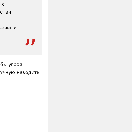
 с
хстан
т
венных
абы угроз
ручную наводить