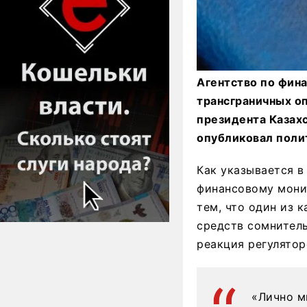
Агентство по фин
трансграничных оп
президента Казах
опубликовал полит
Как указывается 
финансовому монит
тем, что один из 
средств сомнител
реакция регулятор
«Лично м