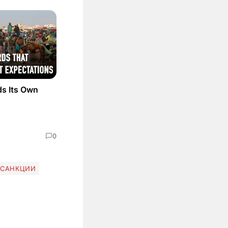
ds Its Own
0
САНКЦИИ