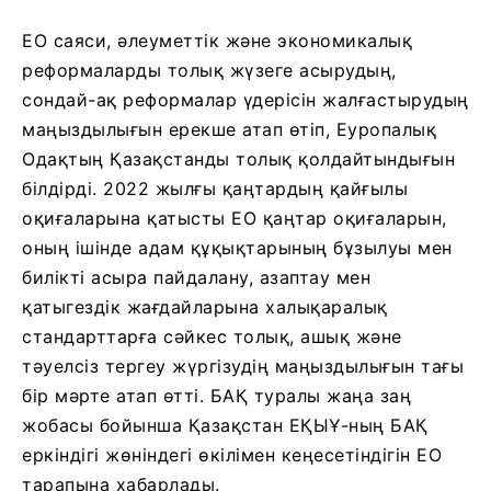
ЕО саяси, әлеуметтік және экономикалық
реформаларды толық жүзеге асырудың,
сондай-ақ реформалар үдерісін жалғастырудың
маңыздылығын ерекше атап өтіп, Еуропалық
Одақтың Қазақстанды толық қолдайтындығын
білдірді. 2022 жылғы қаңтардың қайғылы
оқиғаларына қатысты ЕО қаңтар оқиғаларын,
оның ішінде адам құқықтарының бұзылуы мен
билікті асыра пайдалану, азаптау мен
қатыгездік жағдайларына халықаралық
стандарттарға сәйкес толық, ашық және
тәуелсіз тергеу жүргізудің маңыздылығын тағы
бір мәрте атап өтті. БАҚ туралы жаңа заң
жобасы бойынша Қазақстан ЕҚЫҰ-ның БАҚ
еркіндігі жөніндегі өкілімен кеңесетіндігін ЕО
тарапына хабарлады.