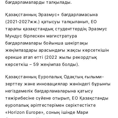
бағдарламаларды талқылады.
Қазақстанның Эразмус+ бағдарламасына
(2021-2027жж.) қатысуы талқыланып, ЕО
тарапы қазақстандық студенттердің Эразмус
Мундус бірлескен магистратура
бағдарламалары бойынша шәкіртақы
жеңімпаздары арасындағы жақсы көрсеткішін
ерекше атап өтті (2022 жылы рекордтық
көрсеткіш – 59 жеңімпаз болды).
Қазақстанның Еуропалық Одақтың ғылыми-
зерттеу және инновациялар жөніндегі бұрынғы
негіздемелік бағдарламаларына қатысу
тәжірибесіне сүйене отырып, ЕО Қазақстанды
еуропалық әріптестерімен серіктестікте
«Horizon Europe», соның ішінде Мари