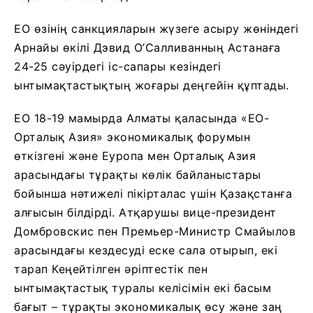
ЕО өзінің санкцияларын жүзеге асыру жөніндегі
Арнайы өкілі Дэвид О’Салливанның Астанаға
24-25 сәуірдегі іс-сапары кезіндегі
ынтымақтастықтың жоғары деңгейін құптады.
ЕО 18-19 мамырда Алматы қаласында «ЕО-
Орталық Азия» экономикалық форумын
өткізгені және Еуропа мен Орталық Азия
арасындағы тұрақты көлік байланыстары
бойынша нәтижелі пікірталас үшін Қазақстанға
алғысын білдірді. Атқарушы вице-президент
Домбровскис пен Премьер-Министр Смайылов
арасындағы кездесуді еске сала отырып, екі
тарап Кеңейтілген әріптестік пен
ынтымақтастық туралы келісімін екі басым
бағыт – тұрақты экономикалық өсу және заң