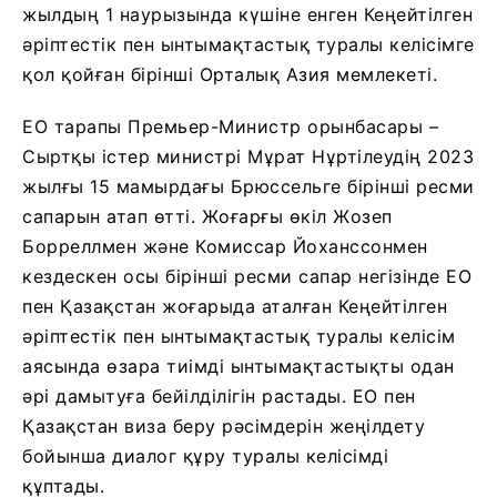
жылдың 1 наурызында күшіне енген Кеңейтілген
әріптестік пен ынтымақтастық туралы келісімге
қол қойған бірінші Орталық Азия мемлекеті.
ЕО тарапы Премьер-Министр орынбасары –
Сыртқы істер министрі Мұрат Нұртілеудің 2023
жылғы 15 мамырдағы Брюссельге бірінші ресми
сапарын атап өтті. Жоғарғы өкіл Жозеп
Борреллмен және Комиссар Йоханссонмен
кездескен осы бірінші ресми сапар негізінде ЕО
пен Қазақстан жоғарыда аталған Кеңейтілген
әріптестік пен ынтымақтастық туралы келісім
аясында өзара тиімді ынтымақтастықты одан
әрі дамытуға бейілділігін растады. ЕО пен
Қазақстан виза беру рәсімдерін жеңілдету
бойынша диалог құру туралы келісімді
құптады.