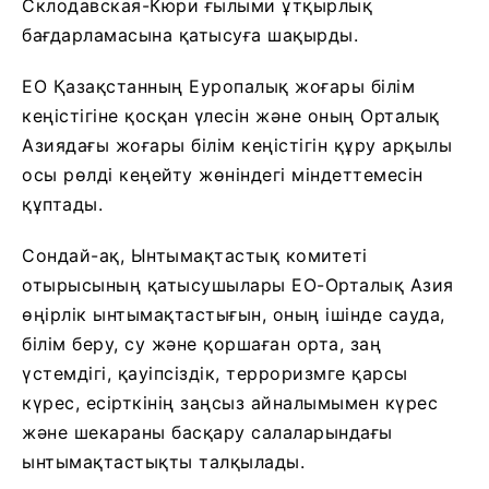
Склодавская-Кюри ғылыми ұтқырлық
бағдарламасына қатысуға шақырды.
ЕО Қазақстанның Еуропалық жоғары білім
кеңістігіне қосқан үлесін және оның Орталық
Азиядағы жоғары білім кеңістігін құру арқылы
осы рөлді кеңейту жөніндегі міндеттемесін
құптады.
Сондай-ақ, Ынтымақтастық комитеті
отырысының қатысушылары ЕО-Орталық Азия
өңірлік ынтымақтастығын, оның ішінде сауда,
білім беру, су және қоршаған орта, заң
үстемдігі, қауіпсіздік, терроризмге қарсы
күрес, есірткінің заңсыз айналымымен күрес
және шекараны басқару салаларындағы
ынтымақтастықты талқылады.