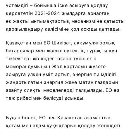
үстемдігі – бойынша іске асыруға қолдау
көрсететін 2021-2024 жылдарға арналған
екіжақты ынтымақтастық механизміне қатысты
қаржыландыру келісіміне қол қоюды құптады.
Қазақстан мен ЕО Шикізат, аккумуляторлық
батареялар мен жасыл сутектің тұрақты құн
тізбектері жөніндегі өзара түсіністік
меморандумының Жол картасын жүзеге
асыруға үлкен үміт артып, энергия тиімділігі,
жаңартылатын энергия және метан газдарын
азайту сияқты мәселелерді талқылады. ЕО өз
тәжірибесімен бөлісуді ұсынды.
Бұдан бөлек, ЕО пен Қазақстан азаматтық
қоғам мен адам құқықтарын қолдау жөніндегі