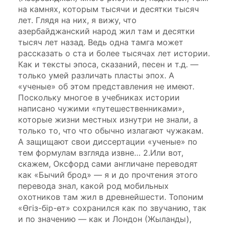
на камнях, которым тысячи и десятки тысяч
лет. Глядя на них, я вижу, что
азербайджанский народ жил там и десятки
тысяч лет назад. Ведь одна тамга может
рассказать о ста и более тысячах лет истории.
Как и тексты эпоса, сказаний, песен и т.д. —
только умей различать пласты эпох. А
«ученые» об этом представления не имеют.
Поскольку многое в учебниках истории
написано чужими «путешественниками»,
которые жизни местных изнутри не знали, а
только то, что что обычно излагают чужакам.
А защищают свои диссертации «ученые» по
тем формулам взгляда извне… 2.Или вот,
скажем, Оксфорд сами англичане переводят
как «Бычий брод» — я и до прочтения этого
перевода знал, какой род мобильных
охотников там жил в древнейшести. Топоним
«Өгіз-бір-өт» сохранился как по звучанию, так
и по значению — как и Лондон (Жыланды),