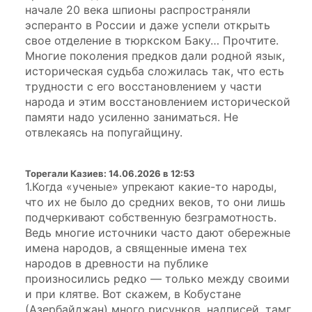
начале 20 века шпионы распространяли
эсперанто в России и даже успели открыть
свое отделение в тюркском Баку… Прочтите.
Многие поколения предков дали родной язык,
историческая судьба сложилась так, что есть
трудности с его восстановлением у части
народа и этим восстановлением исторической
памяти надо усиленно заниматься. Не
отвлекаясь на попугайщину.
Торегали Казиев
:
14.06.2026 в 12:53
1.Когда «ученые» упрекают какие-то народы,
что их не было до средних веков, то они лишь
подчеркивают собственную безграмотность.
Ведь многие источники часто дают обережные
имена народов, а священные имена тех
народов в древности на публике
произносились редко — только между своими
и при клятве. Вот скажем, в Кобустане
(Азербайджан) много рисунков, надписей, тамг