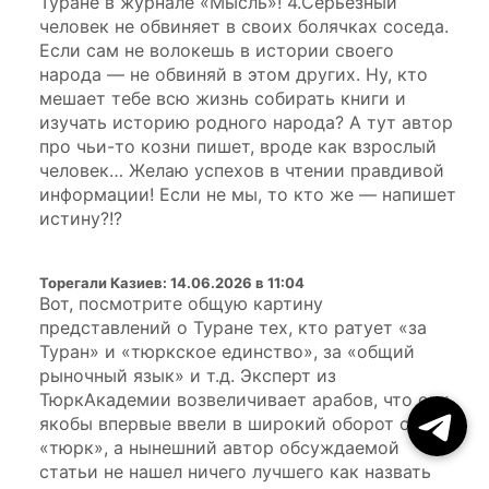
Туране в журнале «Мысль»! 4.Серьезный
человек не обвиняет в своих болячках соседа.
Если сам не волокешь в истории своего
народа — не обвиняй в этом других. Ну, кто
мешает тебе всю жизнь собирать книги и
изучать историю родного народа? А тут автор
про чьи-то козни пишет, вроде как взрослый
человек… Желаю успехов в чтении правдивой
информации! Если не мы, то кто же — напишет
истину?!?
Торегали Казиев
:
14.06.2026 в 11:04
Вот, посмотрите общую картину
представлений о Туране тех, кто ратует «за
Туран» и «тюркское единство», за «общий
рыночный язык» и т.д. Эксперт из
ТюркАкадемии возвеличивает арабов, что они
якобы впервые ввели в широкий оборот слово
«тюрк», а нынешний автор обсуждаемой
статьи не нашел ничего лучшего как назвать