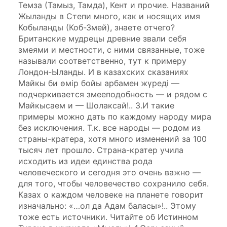
Темза (Тамыз, Тамда), Кент и прочие. Названий
Жыланды в Степи много, как и носящих имя
Кобыланды (Коб-Змей), знаете отчего?
Британские мудрецы древние звали себя
змеями и местности, с ними связанные, тоже
называли соответственно, тут к примеру
Лондон-Ыланды. И в казахских сказаниях
Майкы би өмір бойы арбамен жүреді —
подчеркивается змееподобность — и рядом с
Майкысаем и — Шолаксай!.. 3.И такие
примеры можно дать по каждому народу мира
без исключения. Т.к. все народы — родом из
страны-кратера, хотя много изменений за 100
тысяч лет прошло. Страна-кратер учила
исходить из идеи единства рода
человеческого и сегодня это очень важно —
для того, чтобы человечество сохранило себя.
Казах о каждом человеке на планете говорит
изначально: «…ол да Адам баласы»!.. Этому
тоже есть источники. Читайте об Истинном