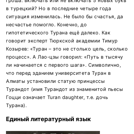
гроша: включать или не включать 5 новых букв
в турецкий? Но в последние четыре года
ситуация изменилась. Не было бы счастья, да
несчастье помогло. Конечно, до
гипотетического Турана ещё далеко. Как
говорит эксперт Тюркской академии Тимур
Козырев: «Туран – это не столько цель, сколько
процесс». А Лао-цзы говорил: «Путь в тысячу
ли начинается с первого шага». Символично,
что перед зданием университета Туран в
Алматы установили статую принцессы
Турандот (имя Турандот из знаменитой пьесы
Гоцци означает Turan daughter, т.е. дочь
Турана).
­­­­­­­­­­­­­­­­­­­­­­­­­­­­­­­­­­­­­­­­­­­­Единый литературный язык