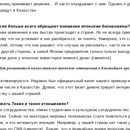
аконец принимают решение… И часто опаздывают с ним. Однако я д
придут в Казахстан.
иски больше всего обращают внимание японские бизнесмены?
акие изменения и как быстро происходят в стране. Но не всегда пр
ому что не успевают в них разобраться, их понять. Наверное, это 
лей, потому что они решают, что «лучше не рисковать», часто не п
 другой стороны, в самой Японии предприятия только-только выход
мом деле у японских инвесторов немного денег (
смеется
).
будут развиваться казахстанско-японские отношения в ближайшее вр
активизируются. Недавно был официальный визит нашего премьер-
м числе в Казахстан. Думаю, что этот визит демонстрирует интере
ству с вашей страной.
вать Токио в таких отношениях?
о сотрудничества, обмен студентами и культурное сотрудничество.
тво. Сейчас на некоторых мировых телеканалах стали появляться 
, и это интересует японцев. Например, у нашей страны нет таких д
ану по CNN (
смеется
). Думаю, что в ближайшее время японские б