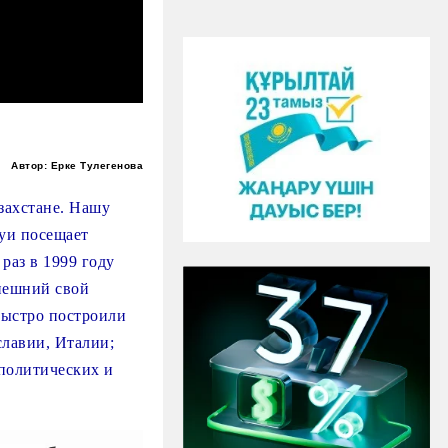
Автор: Ерке Тулегенова
захстане. Нашу
цуи посещает
раз в 1999 году
ынешний свой
быстро построили
славии, Италии;
политических и