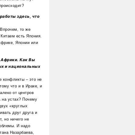
 происходит?
работы здесь, что
Впрочем, то же
 Китаем есть Япония.
 Африке, Японии или
 Африки. Как Вы
ых и национальных
е конфликты – это не
ому что и в Ираке, и
алеко от центров
а на устах? Почему
двух «круглых
ивать друг друга и
, но ничего не
облемы. И надо
тана Назарбаева,