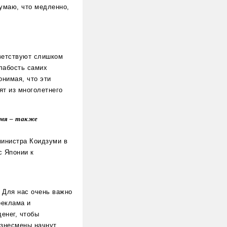
умаю, что медленно,
иветствуют слишком
слабость самих
онимая, что эти
ят из многолетнего
емя – также
министра Коидзуми в
с Японии к
 Для нас очень важно
реклама и
енег, чтобы
изнесмены начнут