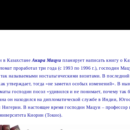
 в Казахстане
Акира Мацуи
планирует написать книгу о Ка
ломат проработал три года (с 1993 по 1996 г.), господин Ма
 так называемыми ностальгическими визитами. В последний 
как утверждает, тогда «не заметил особых изменений». В н
маты господин посол «удивился и не понимает, почему так 
ана он находился на дипломатической службе в Индии, Юго
и Нигерии. В настоящее время господин Мацуи – профессор 
ниверситета Киорин (Токио).