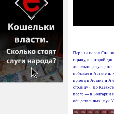
Первый посол Японии
страну, в которой дип
довольно регулярно с
побывал в Астане и, 
приезд в Астану и Ал
столицу». До Казахст
после — в Болгарии 
общественных наук У