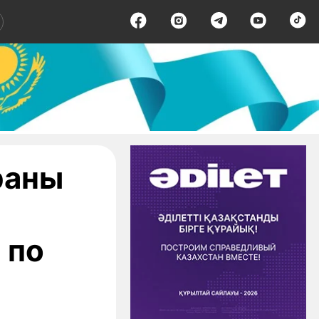
раны
 по