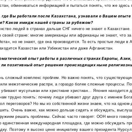
стан, обмениваться информацией и пытаться понять, что же здесь
, где Вы работали после Казахстана, узнавали о Вашем опыте 
не? Каков имидж нашей страны за рубежом?
ство людей в странах дальше СНГ ничего не знают о Казахстане. 
о своей стране: многие американцы или африканцы не знают, что за
йота», но не знают, где она производится. То есть простые люди в
находится Казахстан или Узбекистан или даже Афганистан.
оматический опыт работы в различных странах Европы, Азии,
т ли позитивный опыт решения происходящих ныне религиозн
нь сложный комплекс проблем. Но важно понять, что существующи
или межэтнические распри, а гораздо более сложные процессы. Пот
 убивают мусульман или христиане христиан… Япония находится д
нам трудно понять: почему люди убивают друг друга с именем Бог
тол переговоров? Но мы из собственной жизни знаем, что на одном-
шить. Очень важно, как можно дольше сидеть и обсуждать, выслуш
оружием решать проблемы. Сейчас часто говорят: ООН много говорит
то единственная международная площадка, где можно обсуждать пр
дку. Поэтому я высоко ценю инициативу вашего президента Нурсул