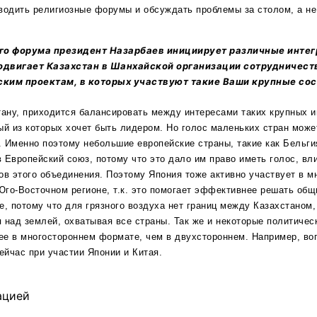
водить религиозные форумы и обсуждать проблемы за столом, а не
го форума президент Назарбаев инициирует различные интег
одвигает Казахстан в Шанхайской организации сотрудничеств
ским проектам, в которых участвуют такие Ваши крупные сос
тану, приходится балансировать между интересами таких крупных и
ый из которых хочет быть лидером. Но голос маленьких стран мож
н. Именно поэтому небольшие европейские страны, такие как Бельги
 Европейский союз, потому что это дало им право иметь голос, вл
ов этого объединения. Поэтому Япония тоже активно участвует в м
го-Восточном регионе, т.к. это помогает эффективнее решать общ
е, потому что для грязного воздуха нет границ между Казахстаном,
 над землей, охватывая все страны. Так же и некоторые политичес
ее в многостороннем формате, чем в двухстороннем. Например, в
йчас при участии Японии и Китая.
ацией