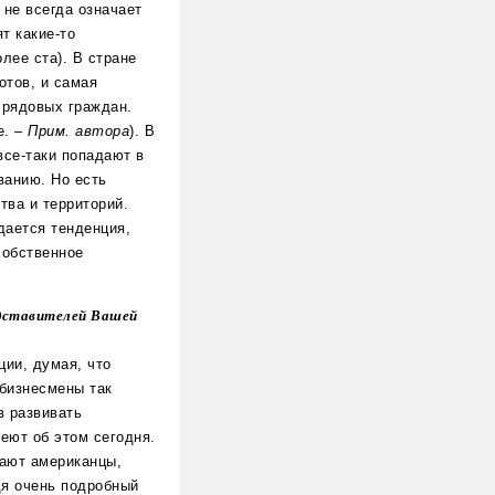
не всегда означает
т какие-то
лее ста). В стране
отов, и самая
 рядовых граждан.
е. –
Прим. автора
). В
все-таки попадают в
ванию. Но есть
тва и территорий.
дается тенденция,
собственное
едставителей Вашей
ции, думая, что
 бизнесмены так
в развивать
еют об этом сегодня.
пают американцы,
дя очень подробный