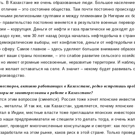
ть. В Казахстане же очень образованные люди. Большое население 
 отличие – это состояние общества. Там почти постоянно происходя
ными религиозными группами и между племенами (в Нигерии их бо
– правительство постоянно меняется в результате военных перевор
ии – коррупция. Деньги от нефти и газа практически не доходят до
аздо хуже, чем 30 лет назад (когда началась нефтедобыча в стран
демократические выборы, нет конфликтов, деньги от нефтедобычи 
 сферу. Самое главное – здесь уделяют большое внимание образо
ют ваши страны похожими, – это слабое развитие сельского хозяйс
но имеют огромные неосвоенные, неразвитые территории. И наблю
не желает оставаться на селе. А значит – некому будет развивать 
роизводство.
весторов, активно работающих в Казахстане, редко встретишь пр
торы не заинтересованы в работе в Казахстане?
тся этим вопросом (
смеется
). Россия тоже хочет японские инвести
ь, металлы. И так же, как Казахстан, удивляется, почему японские
отал в Индии, местные власти тоже приглашали японских инвесторо
о наши предприниматели не спешили это делать тогда, и очень жал
ают, проводят многочисленные консультации и смотрят: как посту
заработали на этом рынке, каков риск в этой стране. Только прове