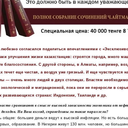
 любезно согласился поделиться впечатлениями с «Эксклюзив
аки улучшения жизни казахстанцев: строятся города, много маш
те благосостояния. С другой стороны, в Алматы, например, воз
х течет еще чистая, а воздух уже грязный. И еще чувствуется 
ы — очень много людей в двух столицах. Властям необходимо
 экологической и миграционной, пока они не переросли в сер
х развивающихся странах: Индонезии, Таиланде и др.
часто сравнивают в смысле высокой зависимости экономики от неф
доходов. На Ваш взгляд, справедливы ли такие параллели?
ь общее: большие деньги ведут к высокой инфляции. Но есть боль
рвых, образование. В Нигерии живут 130 млн. человек, но большин