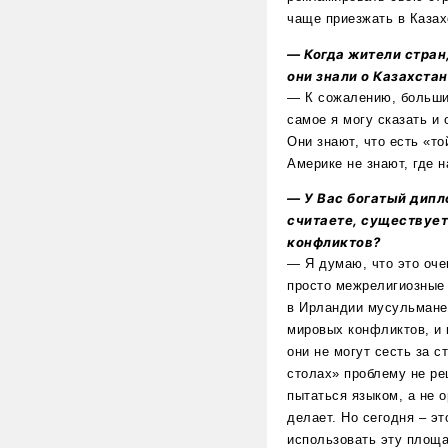
чаще приезжать в Казах
— Когда жители стран
они знали о Казахста
— К сожалению, большин
самое я могу сказать и 
Они знают, что есть «то
Америке не знают, где 
— У Вас богатый дипл
считаете, существуе
конфликтов?
— Я думаю, что это оче
просто межрелигиозные 
в Ирландии мусульмане
мировых конфликтов, и 
они не могут сесть за с
столах» проблему не ре
пытаться языком, а не 
делает. Но сегодня – э
использовать эту площа