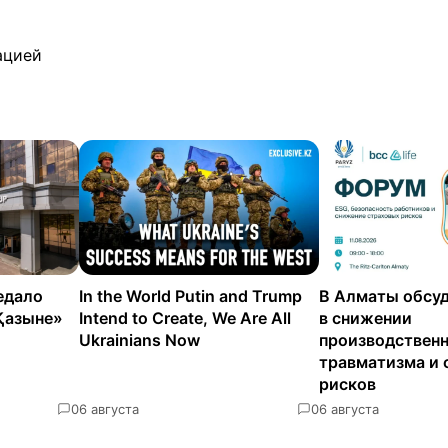
ацией
едало
In the World Putin and Trump
В Алматы обсуд
Қазыне»
Intend to Create, We Are All
в снижении
Ukrainians Now
производствен
травматизма и 
рисков
0
6 августа
0
6 августа