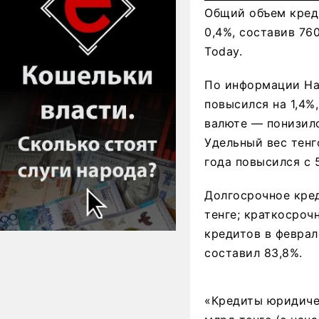
Общий объем креди
0,4%, составив 760
Today.
По информации Нац
повысился на 1,4%,
валюте — понизился
Удельный вес тенг
года повысился с 
Долгосрочное кред
тенге; краткосроч
кредитов в феврал
составил 83,8%.
«Кредиты юридичес