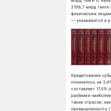
млрд тенге (с нач
2108,7 млрд тенге
физическим лицам п
— указывается в 
Кредитование субъ
понизилось на 3,4%
составляет 17,5% 
разбивке наиболее
такие отрасли, ка
промышленность (1