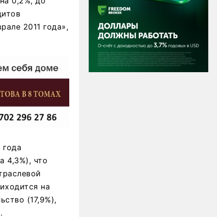
на 0,2%, до
дитов
рале 2011 года»,
 года
а 4,3%), что
отраслевой
иходится на
ьство (17,9%),
.