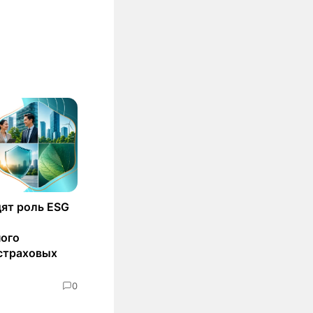
ят роль ESG
ного
страховых
0