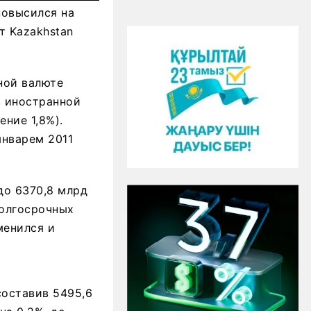
повысился на
т Kazakhstan
ной валюте
 в иностранной
ение 1,8%).
январем 2011
до 6370,8 млрд
долгосрочных
менился и
составив 5495,6