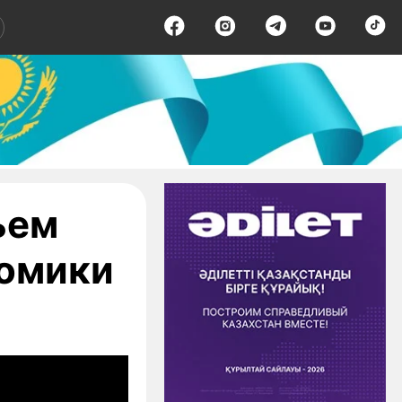
ъем
номики