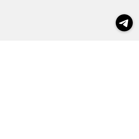
Выборы 2026
Реклама
О журнале
Контакты
Политика конфиденциальности
Правила пользования сайтом