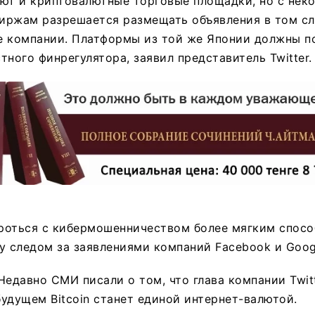
ают и криптовалютные торговые площадки, но с нек
биржам разрешается размещать объявления в том сл
е компании. Платформы из той же Японии должны п
тного финрегулятора, заявил представитель Twitter.
ороться с кибермошенничеством более мягким спосо
у следом за заявлениями компаний Facebook и Goog
Недавно СМИ писали о том, что глава компании Twi
 будущем Bitcoin станет единой интернет-валютой.