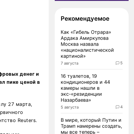
Рекомендуемое
Как «Гибель Отрара»
Ардака Амиркулова
Москва назвала
«националистической
картиной»
5
7 августа
фровых денег и
16 туалетов, 19
ал пике ценой в
кондиционеров и 44
камеры нашли в
экс-«резиденции
Назарбаева»
илу 27 марта,
4
5 августа
ервичного
В мире, который Путин и
тство Reuters.
Трамп намерены создать,
мы все теперь –