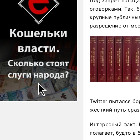
Под запрет попад
оговорками. Так, 
крупные публичны
разрешение от мес
Twitter пытался б
жесткий путь сраз
Интересный факт. 
полагает, будто в