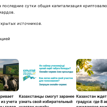
а последние сутки общая капитализация криптовал
иардов.
ткрытых источников.
ацией
тривает
Казахстанцы смогут заранее
Казахстан ждет
 из учета
узнать свой избирательный
градуса: где 8 а
ны голов
участок онлайн
ожидаются дож