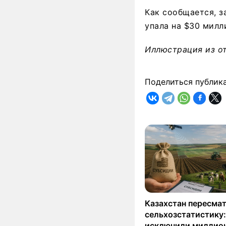
Как сообщается, з
упала на $30 милл
Иллюстрация из о
Поделиться публик
Казахстан пересма
сельхозстатистику:
исключили миллио