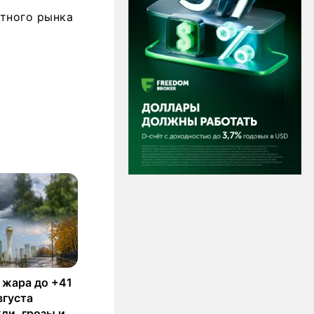
ютного рынка
 жара до +41
вгуста
ди, грозы и