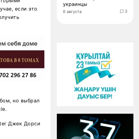
оторыми
украинцы
учае, если это
3
6 августа
олучить
бом, но выбрал
le.
tter Джек Дорси