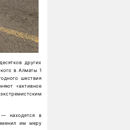
десятков других
кого в Алматы 1
годного шествия
еняют «активное
экстремистским
 — находятся в
изменил им меру