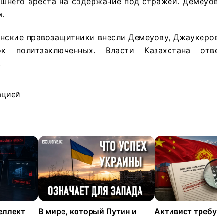
ашнего ареста на содержание под стражей. Демеуо
.
анские правозащитники внесли Демеуову, Джаукеро
к политзаключенных. Власти Казахстана отв
.
ацией
еллект
В мире, который Путин и
Активист требу