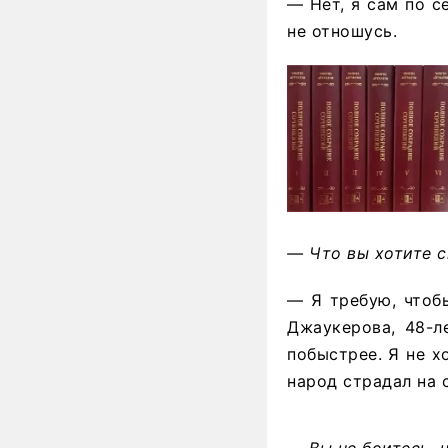
— Нет, я сам по с
не отношусь.
— Что вы хотите с
— Я требую, чтобы
Джаукерова, 48-л
побыстрее. Я не х
народ страдал на 
— Вы не боитесь, 