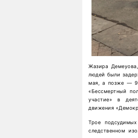
Жазира Демеуова,
людей были задер
мая, а позже — 9
«Бессмертный по
участие» в деят
движения «Демокр
Трое подсудимы
следственном из