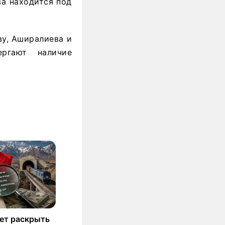
ва находится под
ву, Аширалиева и
ергают наличие
ет раскрыть