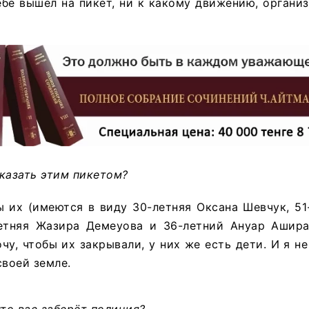
ебе вышел на пикет, ни к какому движению, органи
казать этим пикетом?
 их (имеются в виду 30-летняя Оксана Шевчук, 51
етняя Жазира Демеуова и 36-летний Ануар Ашира
очу, чтобы их закрывали, у них же есть дети. И я не
своей земле.
что вас заберёт полиция?