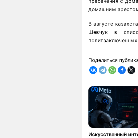
пресечения с дом
домашним арестом
В августе казахст
Шевчук в списо
политзаключенных
Поделиться публик
Искусственный инт