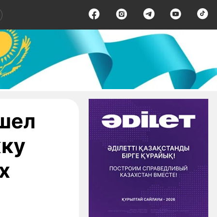
шел
жку
х