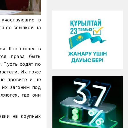
, участвующие в
та со ссылкой на
ся. Кто вышел в
тся права быть
. Пусть ходят по
аватели. Их тоже
не просите и не
ы их загоним под
ляются, где они
овки на крупных