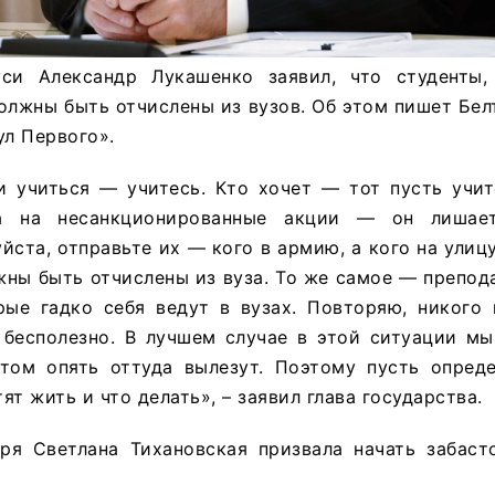
уси Александр Лукашенко заявил, что студенты
олжны быть отчислены из вузов. Об этом пишет Бел
ул Первого».
и учиться — учитесь. Кто хочет — тот пусть учит
на на несанкционированные акции — он лишае
йста, отправьте их — кого в армию, а кого на улицу
жны быть отчислены из вуза. То же самое — препод
рые гадко себя ведут в вузах. Повторяю, никого 
о бесполезно. В лучшем случае в этой ситуации м
отом опять оттуда вылезут. Поэтому пусть опреде
тят жить и что делать», – заявил глава государства.
бря Светлана Тихановская призвала начать забаст