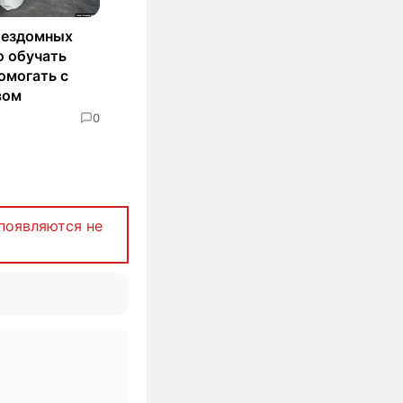
бездомных
о обучать
омогать с
вом
0
появляются не