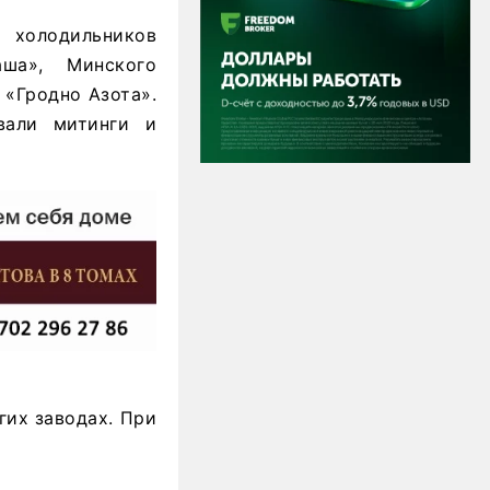
 холодильников
аша», Минского
 «Гродно Азота».
вали митинги и
гих заводах. При