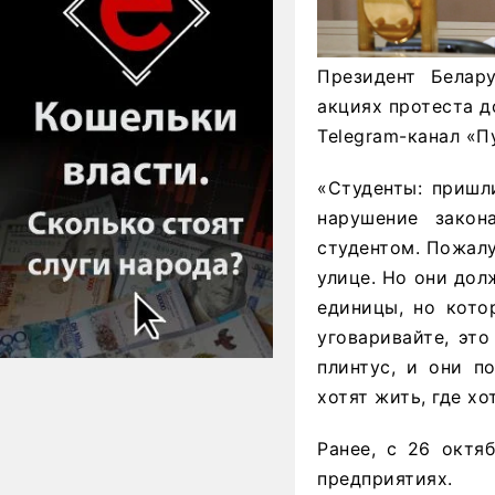
Президент Белар
акциях протеста д
Telegram-канал «П
«Студенты: пришл
нарушение зако
студентом. Пожалу
улице. Но они дол
единицы, но кото
уговаривайте, эт
плинтус, и они п
хотят жить, где хо
Ранее, с 26 октя
предприятиях.