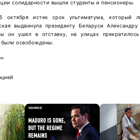
кции солидарности вышли студенты и пенсионеры.
5 октября истек срок ультиматума, который л
ская выдвинула президенту Беларуси Александру
бы он ушел в отставку, на улицах прекратилос
 были освобождены.
ов.
ацией