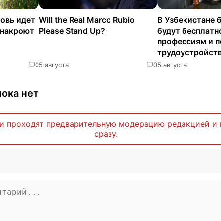
новь идет
Will the Real Marco Rubio
В Узбекистане 
 накроют
Please Stand Up?
будут бесплатн
профессиям и п
трудоустройст
0
5 августа
0
5 августа
ока нет
и проходят предварительную модерацию редакцией и 
сразу.