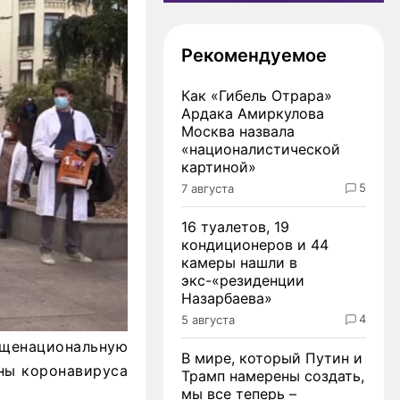
Рекомендуемое
Как «Гибель Отрара»
Ардака Амиркулова
Москва назвала
«националистической
картиной»
5
7 августа
16 туалетов, 19
кондиционеров и 44
камеры нашли в
экс-«резиденции
Назарбаева»
4
5 августа
бщенациональную
В мире, который Путин и
лны коронавируса
Трамп намерены создать,
мы все теперь –