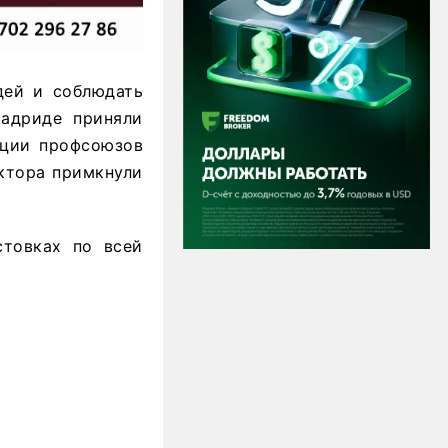
юдей и соблюдать
Мадриде приняли
ации профсоюзов
ектора примкнули
стовках по всей