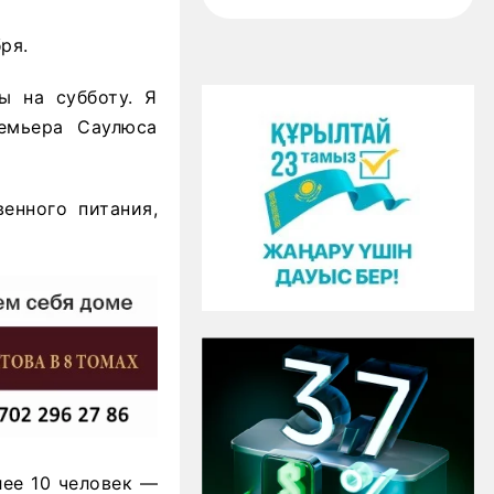
ря.
ы на субботу. Я
емьера Саулюса
енного питания,
лее 10 человек —