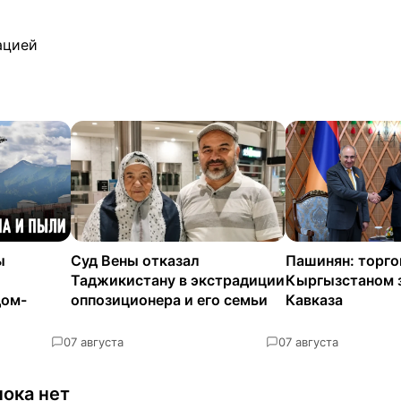
ацией
ы
Суд Вены отказал
Пашинян: торго
Таджикистану в экстрадиции
Кыргызстаном 
дом-
оппозиционера и его семьи
Кавказа
0
7 августа
0
7 августа
ока нет