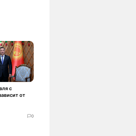
вля с
зависит от
0