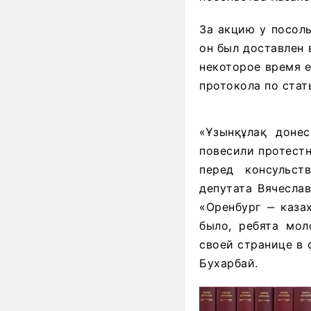
За акцию у посол
он был доставлен
некоторое время е
протокола по стат
«Ұзынқұлақ доне
повесили протестн
перед консульст
депутата Вячесла
«Оренбург ‒ каза
было, ребята мол
своей странице в 
Бухарбай.