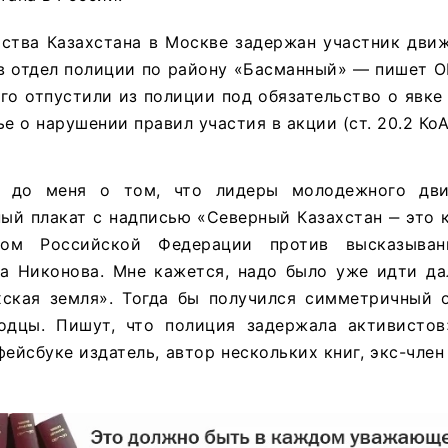
ьства Казахстана в Москве задержан участник дви
 в отдел полиции по району «Басманный» — пишет 
го отпустили из полиции под обязательство о явке
ье о нарушении правил участия в акции (ст. 20.2 КоА
с до меня о том, что лидеры молодежного дв
ый плакат с надписью «Северный Казахстан ‒ это 
вом Российской Федерации против высказыван
ва Никонова. Мне кажется, надо было уже идти да
хская земля». Тогда бы получился симметричный о
одцы. Пишут, что полиция задержала активисто
фейсбуке издатель, автор нескольких книг, экс-чл