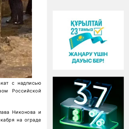
кат с надписью
вом Российской
лава Никонова и
екабря на ограде