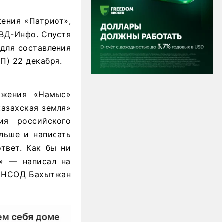
жения «Патриот»,
ОВД-Инфо. Спустя
 для составления
П) 22 декабря.
ижения «Намыс»
казахская земля»
ия российского
льше и написать
твет. Как бы ни
в» — написал на
ен НСОД Бахытжан