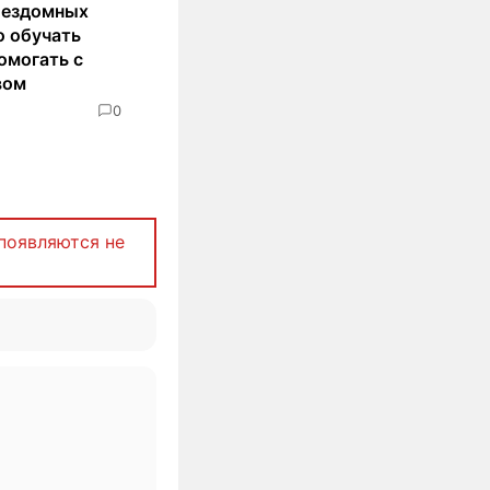
бездомных
о обучать
омогать с
вом
0
появляются не