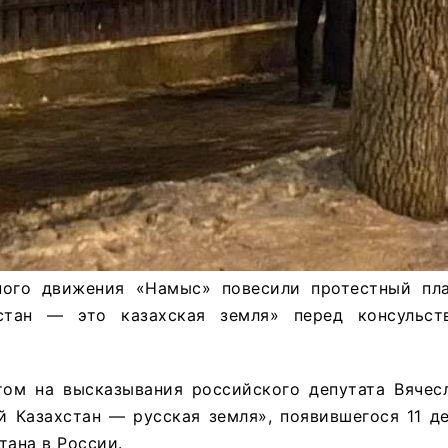
ого движения «Намыс» повесили протестный пла
стан — это казахская земля» перед консульст
том на высказывания российского депутата Вячес
й Казахстан — русская земля», появившегося 11 д
тана в России.