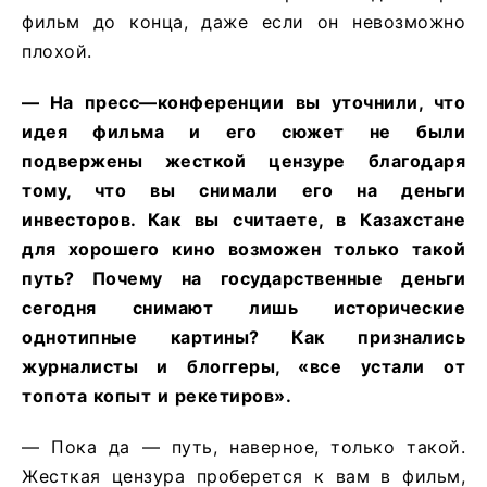
фильм до конца, даже если он невозможно
плохой.
—
На
пресс
—
конференции
вы
уточнили
,
что
идея
фильма
и
его
сюжет
не
были
подвержены
жесткой
цензуре
благодаря
тому
,
что
вы
снимали
его
на
деньги
инвесторов
.
Как
вы
считаете
,
в
Казахстане
для
хорошего
кино
возможен
только
такой
путь
?
Почему
на
государственные
деньги
сегодня
снимают
лишь
исторические
однотипные
картины
?
Как
признались
журналисты
и
блоггеры
,
«все
устали
от
топота
копыт
и
рекетиров»
.
— Пока да — путь, наверное, только такой.
Жесткая цензура проберется к вам в фильм,