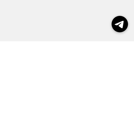
Выборы 2026
Реклама
О журнале
Контакты
Политика конфиденциальности
Правила пользования сайтом