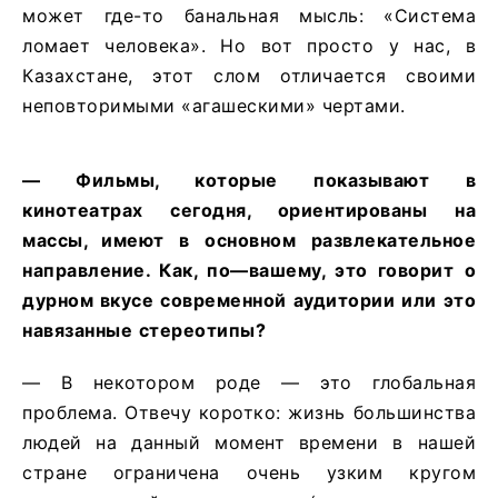
может где-то банальная мысль: «Система
ломает человека». Но вот просто у нас, в
Казахстане, этот слом отличается своими
неповторимыми «агашескими» чертами.
—
Фильмы
,
которые
показывают
в
кинотеатрах
сегодня
,
ориентированы
на
массы
,
имеют
в
основном
развлекательное
направление
.
Как
,
по
—
вашему
,
это
говорит
о
дурном
вкусе
современной
аудитории
или
это
навязанные
стереотипы
?
— В некотором роде — это глобальная
проблема. Отвечу коротко: жизнь большинства
людей на данный момент времени в нашей
стране ограничена очень узким кругом