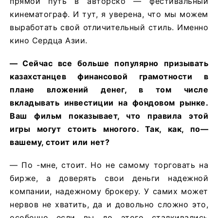
прямой путь в авторско — фестивальный
кинематограф. И тут, я уверена, что мы можем
выработать свой отличительный стиль. Именно
кино Сердца Азии.
—
Сейчас
все
больше
популярно
призывать
казахстанцев
финансовой
грамотности
в
плане
вложений
денег
,
в
том
числе
вкладывать
инвестиции
на
фондовом
рынке
.
Ваш
фильм
показывает
,
что
правила
этой
игры
могут
стоить
многого
.
Так
,
как
,
по
—
вашему
,
стоит
или
нет
?
— По -мне, стоит. Но не самому торговать на
бирже, а доверять свои деньги надежной
компании, надежному брокеру. У самих может
нервов не хватить, да и довольно сложно это,
особенно если вы до этого сталкивались