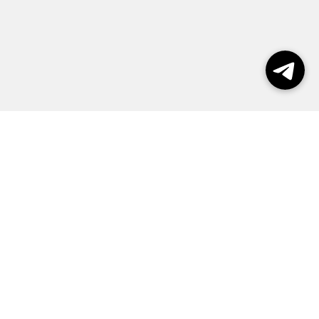
Выборы 2026
Реклама
О журнале
Контакты
Политика конфиденциальности
Правила пользования сайтом