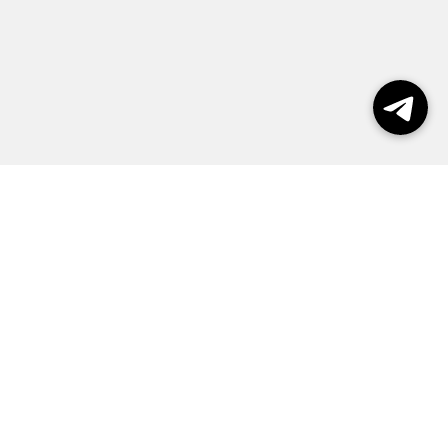
Выборы 2026
Реклама
О журнале
Контакты
Политика конфиденциальности
Правила пользования сайтом