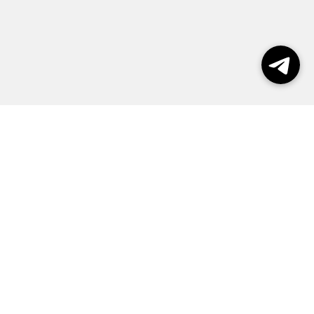
Выборы 2026
Реклама
О журнале
Контакты
Политика конфиденциальности
Правила пользования сайтом