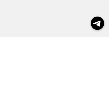
Выборы 2026
Реклама
О журнале
Контакты
Политика конфиденциальности
Правила пользования сайтом