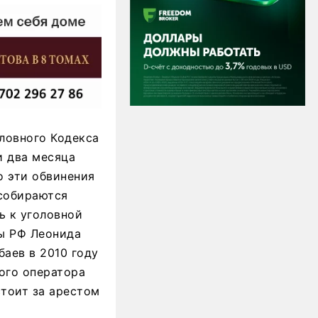
ловного Кодекса
и два месяца
о эти обвинения
 собираются
ь к уголовной
ы РФ Леонида
баев в 2010 году
ого оператора
стоит за арестом