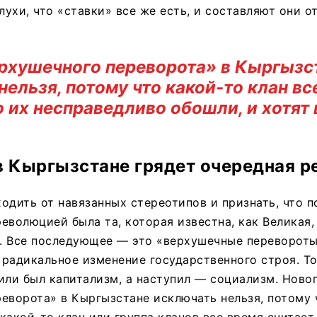
лухи, что «ставки» все же есть, и составляют они о
рхушечного переворота» в Кыргызс
нельзя, потому что какой-то клан вс
о их несправедливо обошли, и хотят 
 Кыргызстане грядет очередная 
одить от навязанных стереотипов и признать, что п
еволюцией была та, которая известна, как Великая,
. Все последующее — это «верхушечные перевороты
 радикальное изменение государственного строя. То 
или был капитализм, а наступил — социализм. Ново
еворота» в Кыргызстане исключать нельзя, потому 
 какой-то клан или группа кланов все время считает,