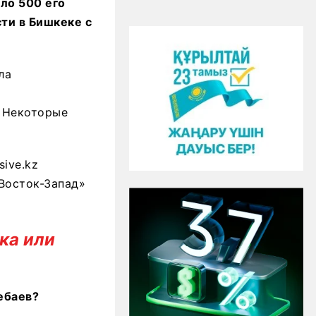
ло 500 его
ти в Бишкеке с
ла
. Некоторые
ive.kz
Восток-Запад»
ика или
ебаев?