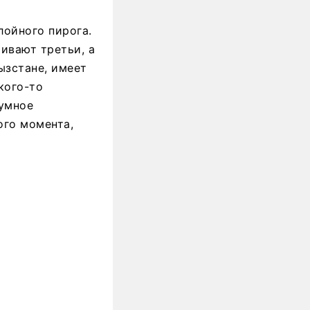
лойного пирога.
ивают третьи, а
ызстане, имеет
кого-то
зумное
ого момента,