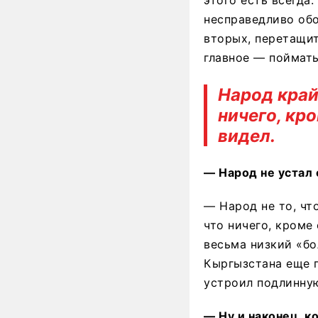
несправедливо обош
вторых, перетащит
главное — поймат
Народ край
ничего, кр
видел.
— Народ не устал 
— Народ не то, чт
что ничего, кроме
весьма низкий «бо
Кыргызстана еще п
устроил подлинну
— Ну и наконец, к