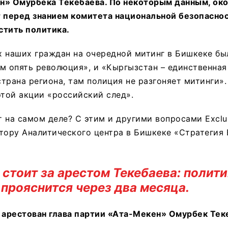
н» Омурбека Текебаева. По некоторым данным, око
т перед знанием комитета национальной безопаснос
стить политика.
 наших граждан на очередной митинг в Бишкеке бы
м опять революция», и «Кыргызстан – единственная
трана региона, там полиция не разгоняет митинги»
этой акции «российский след».
 на самом деле? С этим и другими вопросами Exclus
тору Аналитического центра в Бишкеке «Стратегия 
о стоит за арестом Текебаева: полит
 прояснится через два месяца.
о арестован глава партии «Ата-Мекен» Омурбек Тек