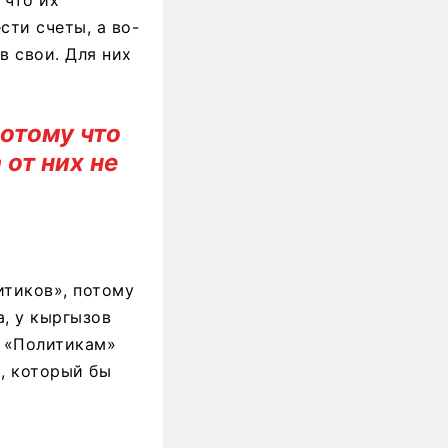
сти счеты, а во-
в свои. Для них
потому что
 от них не
итиков», потому
а, у кыргызов
. «Политикам»
а, который бы