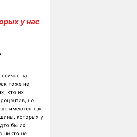
орых у нас
?
 сейчас на
вак тоже не
х, кто их
процентов, но
еще имеются так
щины, которых у
удто бы их
о никто не