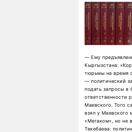
— Ему предъявлен
Кыргызстана: «Кор
тюрьмы на время с
— политический за
подать запросы в 
ответственности 
Маевского. Того с
взял у Маевского 
«Мегаком», но не 
Текебаева: полити