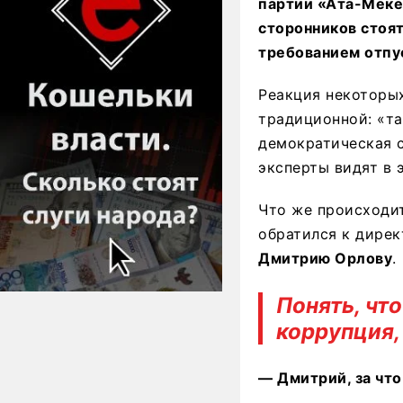
партии «Ата-Меке
сторонников стоя
требованием отпу
Реакция некоторых
традиционной: «та
демократическая с
эксперты видят в 
Что же происходит
обратился к дирек
Дмитрию Орлову
.
Понять, чт
коррупция,
— Дмитрий, за чт