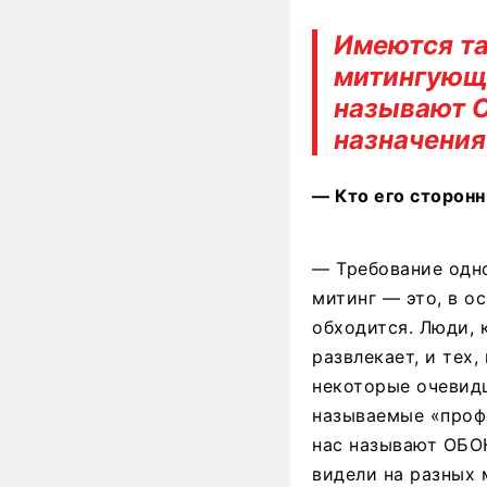
Имеются т
митингующи
называют О
назначения
— Кто его сторонн
— Требование одно
митинг — это, в о
обходится. Люди, к
развлекает, и тех,
некоторые очевидц
называемые «проф
нас называют ОБОН
видели на разных 