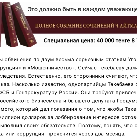
ы обвинения по двум весьма серьезным статьям Уго
рупция» и «Мошенничество». Сейчас Текебаеву дал
ледствия. Естественно, его сторонники считают, чт
каз. Насколько известно, однопартийцы Текебаева
ФСБ и Генпрокуратуру России. Они требуют привлеч
российского бизнесмена и бывшего депутата Госдум
амого, который дал показания о том, что якобы Теке
миллион долларов за лоббирование интересов сотов
выполнил своих обязательств. Поэтому, понять, что 
ка или коррупция, прояснится через два месяца.