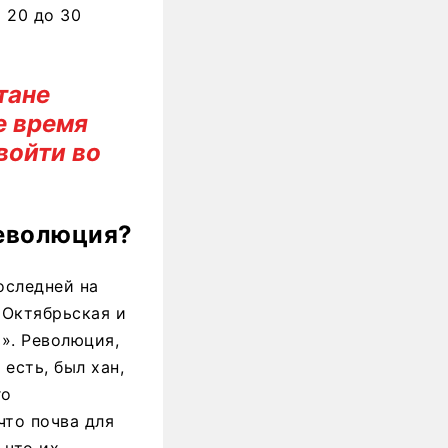
т 20 до 30
тане
е время
войти во
революция?
оследней на
 Октябрьская и
». Революция,
есть, был хан,
го
что почва для
 что их