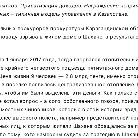
бытков. Приватизация доходов. Награждение неприч
ных – типичная модель управления в Казахстане.
альных прокуроров прокуратуры Карагандинской об
поводу взрыва в жилом доме в Шахане, в результат
а 1 января 2017 года, тогда взорвался отопительный
е крайнего четвертого подъезда пятиэтажного дома
ена жизни 9 человек — 2,8 млрд тенге, именно сто
 в поселке появилось централизованное отопление.
, чтобы им были выделены эти деньги. Как только с
 встал вопрос – а кого, собственного говоря, привл
 местных чиновников, которые в этой истории вряд 
олее высокого полета, например представителей пр
нных лиц, к которым жители Шахана обращались за
 по тому, кого намерены судить за трагедию в Шахан