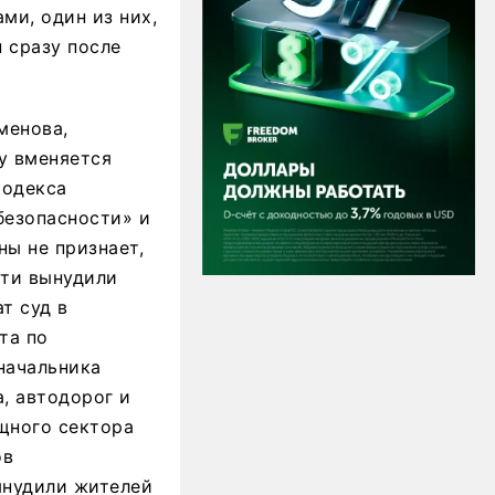
ми, один из них,
н сразу после
менова,
у вменяется
кодекса
безопасности» и
ны не признает,
сти вынудили
т суд в
та по
начальника
, автодорог и
щного сектора
ов
ынудили жителей