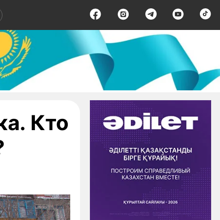
а. Кто
?