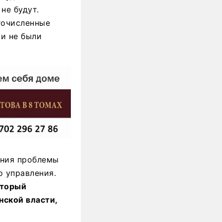
не будут.
гочисленные
и не были
ения проблемы
 управления.
оторый
нской власти,