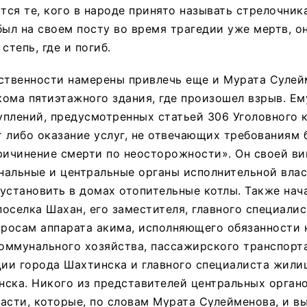
ся те, кого в народе принято называть стрелочника
был на своем посту во время трагедии уже мертв, о
степь, где и погиб.
ственности намерены привлечь еще и Мурата Сулей
ома пятиэтажного здания, где произошел взрыв. Ем
плений, предусмотренных статьей 306 Уголовного 
 либо оказание услуг, не отвечающих требованиям 
ричинение смерти по неосторожности». Он своей ви
ональные и центральные органы исполнительной вла
установить в домах отопительные котлы. Также нача
оселка Шахан, его заместителя, главного специалис
росам аппарата акима, исполняющего обязанности 
ммунального хозяйства, пассажирского транспорта
ии города Шахтинска и главного специалиста жили
ска. Никого из представителей центральных орган
асти, которые, по словам Мурата Сулейменова, и в