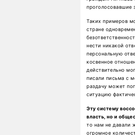
проголосовавшие з
Таких примеров мо
стране одновремен
безответственност
нести никакой отв
персональную отве
косвенное отношен
действительно мог
писали письма с м
раздачу может по
ситуацию фактиче
Эту систему воссо
власть, но и обще
то нам не давали 
огромное количест