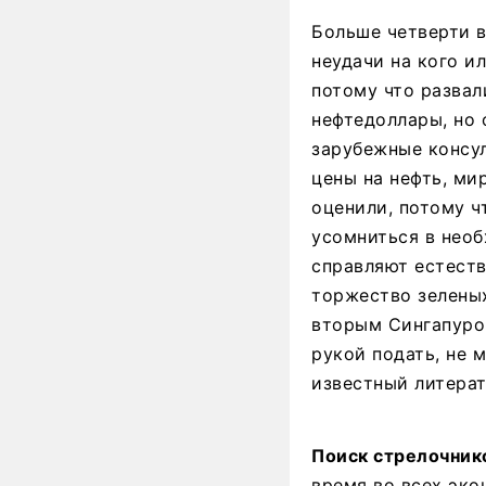
Больше четверти в
неудачи на кого ил
потому что развал
нефтедоллары, но 
зарубежные консул
цены на нефть, ми
оценили, потому ч
усомниться в необ
справляют естеств
торжество зеленых
вторым Сингапуром
рукой подать, не 
известный литерат
Поиск стрелочнико
время во всех эко