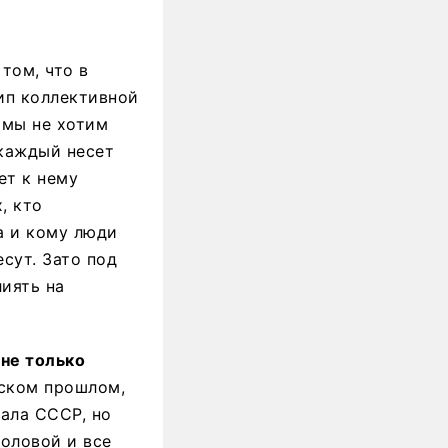
том, что в
цип коллективной
 мы не хотим
 каждый несет
ет к нему
, кто
а и кому люди
сут. Зато под
иять на
 не только
ском прошлом,
вала СССР, но
оловой и все