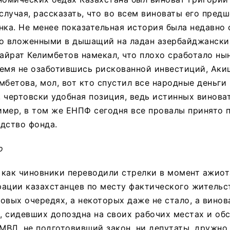
 случая, рассказать, что во всем виноваты его пред
нка. Не менее показательная история была недавно
о вложенными в дышащий на ладан азербайджанский
Кайрат Келимбетов намекал, что плохо сработало ны
емя не озаботившись рискованной инвестиций, Аки
мбетова, мол, вот кто спустил все народные деньги
о, чертовски удобная позиция, ведь истинных винова
мер, в том же ЕНПФ сегодня все провалы принято 
дство фонда.
о
 как чиновники переводили стрелки в момент ажиот
ации казахстанцев по месту фактического жительс
овых очередях, а некоторых даже не стало, а вино
, сидевших допоздна на своих рабочих местах и о
 МВД, не подготовивший закон, ни депутаты, дружно