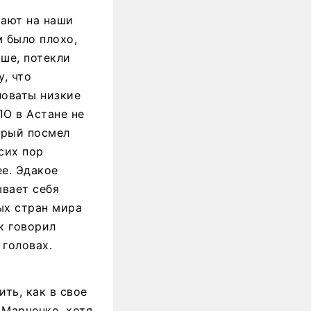
вают на наши
м было плохо,
ше, потекли
, что
новаты низкие
ПО в Астане не
орый посмел
сих пор
ее. Эдакое
ывает себя
ых стран мира
к говорил
 головах.
ть, как в свое
 Марченко, хотя