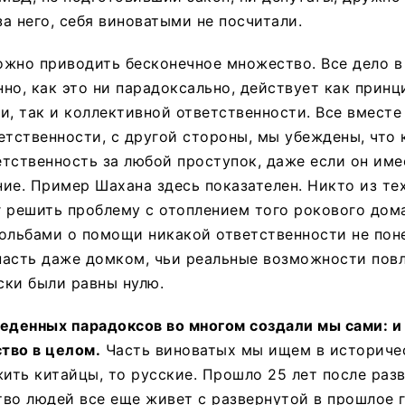
а него, себя виноватыми не посчитали.
жно приводить бесконечное множество. Все дело в 
но, как это ни парадоксально, действует как прин
и, так и коллективной ответственности. Все вместе
етственности, с другой стороны, мы убеждены, что
тственность за любой проступок, даже если он име
ие. Пример Шахана здесь показателен. Никто из тех
 решить проблему с отоплением того рокового дом
ольбами о помощи никакой ответственности не поне
пасть даже домком, чьи реальные возможности повл
ски были равны нулю.
еденных парадоксов во многом создали мы сами: и
ство в целом.
Часть виноватых мы ищем в историче
жить китайцы, то русские. Прошло 25 лет после раз
во людей все еще живет с развернутой в прошлое г