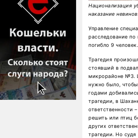
Национализация у
наказание невинов
Управление специ
расследование по 
погибло 9 человек.
Трагедия произошл
стоявший в подвал
микрорайоне №3. Ц
нужно было, чтобы
годами добивались
трагедии, в Шахане
ответственности –
решить или птиц б
других ответстве
трагедии. Но судя