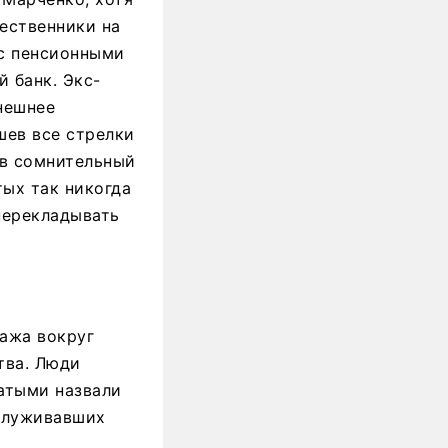
шественники на
 с пенсионными
 банк. Экс-
нешнее
шев все стрелки
 в сомнительный
тых так никогда
перекладывать
ажа вокруг
тва. Люди
ватыми назвали
бслуживавших