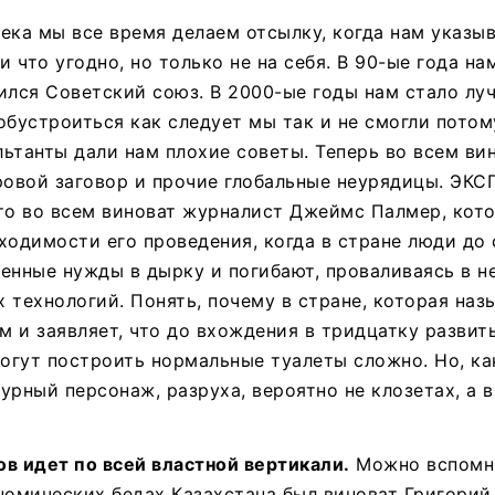
ека мы все время делаем отсылку, когда нам указы
и что угодно, но только не на себя. В 90-ые года на
ился Советский союз. В 2000-ые годы нам стало луч
обустроиться как следует мы так и не смогли потому
ьтанты дали нам плохие советы. Теперь во всем ви
ровой заговор и прочие глобальные неурядицы. ЭКС
то во всем виноват журналист Джеймс Палмер, кот
ходимости его проведения, когда в стране люди до 
енные нужды в дырку и погибают, проваливаясь в н
 технологий. Понять, почему в стране, которая наз
 и заявляет, что до вхождения в тридцатку развит
могут построить нормальные туалеты сложно. Но, ка
урный персонаж, разруха, вероятно не клозетах, а в
в идет по всей властной вертикали.
Можно вспомни
номических бедах Казахстана был виноват Григорий