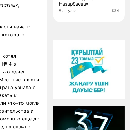
Назарбаева»
астных,
4
5 августа
ласти начало
е которого
 котел,
 № 4 в
лько денег
 Местные власти
трана узнала о
екать к
ли что-то могли
авительства и
 помощью еще до
е, на скамье