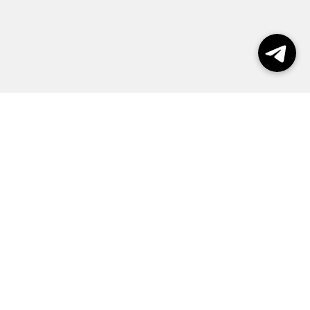
Выборы 2026
Реклама
О журнале
Контакты
Политика конфиденциальности
Правила пользования сайтом