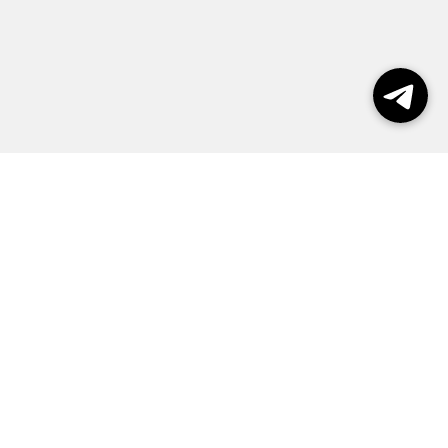
Выборы 2026
Реклама
О журнале
Контакты
Политика конфиденциальности
Правила пользования сайтом