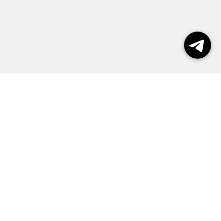
Выборы 2026
Реклама
О журнале
Контакты
Политика конфиденциальности
Правила пользования сайтом