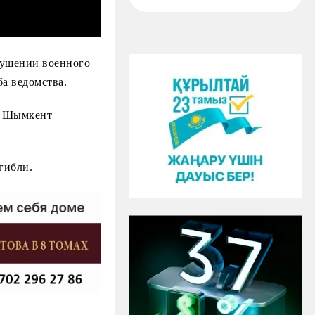
рушении военного
а ведомства.
да Шымкент
гибли.