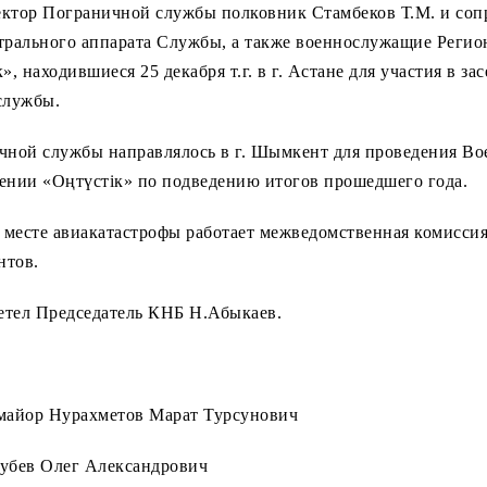
ктор Пограничной службы полковник Стамбеков Т.М. и со
трального аппарата Службы, а также военнослужащие Регио
, находившиеся 25 декабря т.г. в г. Астане для участия в з
службы.
чной службы направлялось в г. Шымкент для проведения Вое
ении «Оңтүстік» по подведению итогов прошедшего года.
 месте авиакатастрофы работает межведомственная комисси
нтов.
тел Председатель КНБ Н.Абыкаев.
майор Нурахметов Марат Турсунович
убев Олег Александрович