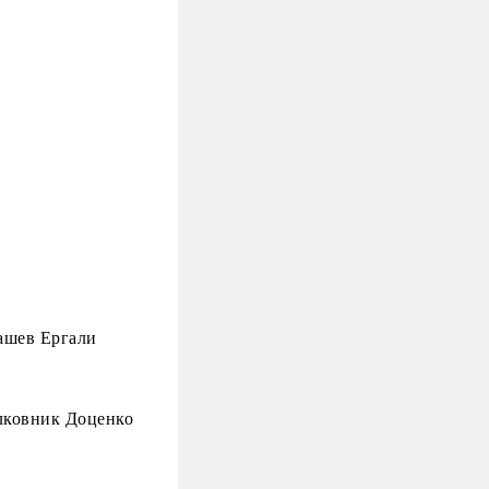
ашев Ергали
лковник Доценко