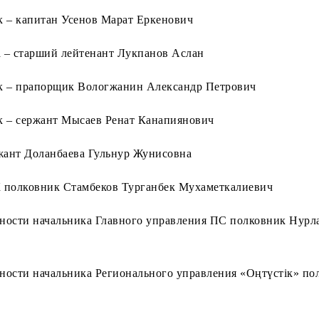
 – капитан Усенов Марат Еркенович
– старший лейтенант Лукпанов Аслан
к – прапорщик Вологжанин Александр Петрович
 – сержант Мысаев Ренат Канапиянович
жант Доланбаева Гульнур Жунисовна
 полковник Стамбеков Турганбек Мухаметкалиевич
ости начальника Главного управления ПС полковник Нурл
ости начальника Регионального управления «Оңтүстік» по