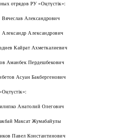
ных отрядов РУ «Оңтүстік»:
 Вячеслав Александрович
 Александр Александрович
адиев Кайрат Ахметкалиевич
ов Аманбек Пердешбекович
бетов Асуан Бакбергенович
Оңтүстік»:
Филипко Анатолий Олегович
накбай Максат Жумабайулы
иков Павел Константинович