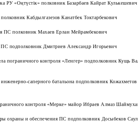
ика РУ «Оңтүстік» полковник Базарбаев Кайрат Кулькешевич
 полковник Кабдылгазезов Канатбек Токтарбекович
я ПС полковник Махаев Ерлан Мейрамбекович
 ПС подполковник Дмитриев Александр Игорьевич
ела пограничного контроля «Ленгер» подполковник Кущь В
 инженерно-саперного батальона подполковник Кожахметов
граничного контроля «Мерке» майор Ибраев Алмаз Шаймуха
ры охраны и обеспечения ПС подполковник Досыбеков Саул