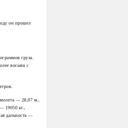
году он прошел
ограммов груза.
олее восьми с
етров.
молета — 28,07 м.,
— 19050 кг.,
кая дальность —