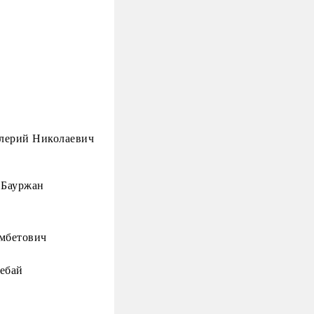
алерий Николаевич
 Бауржан
мбетович
ебай