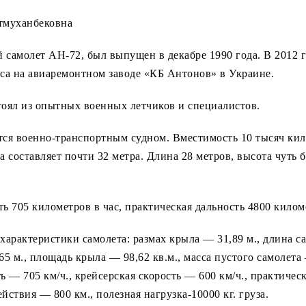
тмуханбековна
 самолет АН-72, был выпущен в декабре 1990 года. В 2012 
са на авиаремонтном заводе «КБ Антонов» в Украине.
тоял из опытных военных летчиков и специалистов.
тся военно-транспортным судном. Вместимость 10 тысяч кил
а составляет почти 32 метра. Длина 28 метров, высота чуть б
ь 705 километров в час, практическая дальность 4800 килом
характеристики самолета: размах крыла — 31,89 м., длина са
5 м., площадь крыла — 98,62 кв.м., масса пустого самолета 
ь — 705 км/ч., крейсерская скорость — 600 км/ч., практичес
ействия — 800 км., полезная нагрузка-10000 кг. груза.