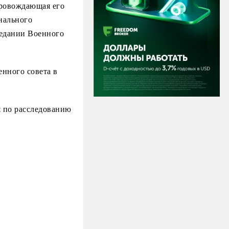
провождающая его
нального
аседании Военного
нного совета в
я по расследованию