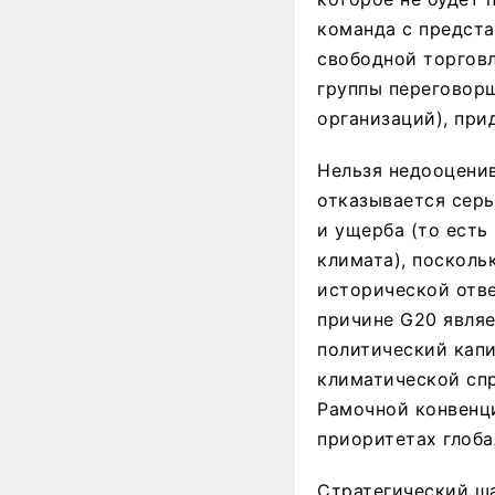
команда с предст
свободной торговл
группы переговор
организаций), при
Нельзя недооценив
отказывается серь
и ущерба (то ест
климата), посколь
исторической отве
причине G20 являе
политический кап
климатической спр
Рамочной конвенци
приоритетах глобал
Стратегический ша