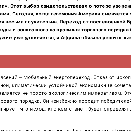
та». Этот выбор свидетельствовал о потере уверен
ами. Сегодня, когда гегемония Америки сменяется
ия весьма поучительна. Переход от послевоенной 
уры и основанного на правилах торгового порядка
жие уже удлиняется, и Африка обязана решить, ка
рясений – глобальный энергопереход. Отказ от иско
ной, климатически устойчивой экономики (в сочет
является не просто экологическим императивом. Э
рового порядка. Он неизбежно породит победителе
тирует, что исход, кто кем станет, будет определят
ки есть и сила, и агентность. Два последних африка