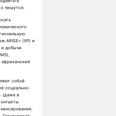
родвигать
ко пишутся.
скать
номического
егиональную
 ARISE» (IIP) и
 и добычи
MS),
й африканский
вляют собой
её социально-
 (даже в
контакты
инансирования,
. Техническая