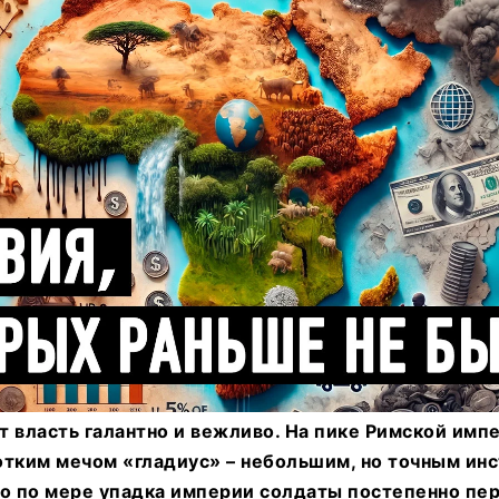
т власть галантно и вежливо. На пике Римской имп
отким мечом «гладиус» – небольшим, но точным ин
ко по мере упадка империи солдаты постепенно пе