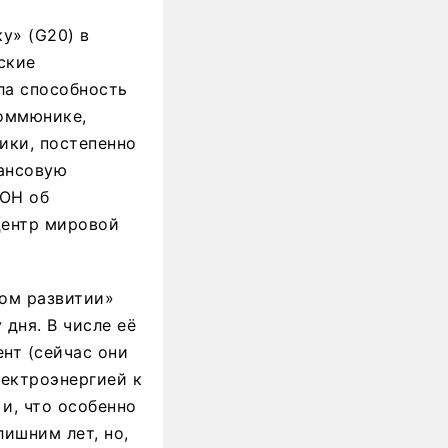
у» (G20) в
ские
ла способность
коммюнике,
ики, постепенно
ансовую
ООН об
центр мировой
вом развитии»
дня. В числе её
нт (сейчас они
лектроэнергией к
и, что особенно
ишним лет, но,