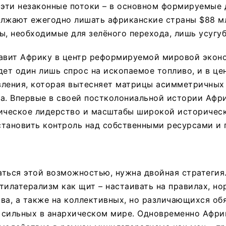
, эти незаконные потоки – в основном формируемы
олжают ежегодно лишать африканские страны $88 м
ы, необходимые для зелёного перехода, лишь усугуб
тавит Африку в центр реформируемой мировой экон
дет один лишь спрос на ископаемое топливо, и в ц
вления, которая вытесняет матрицы асимметричных
а. Впервые в своей постколониальной истории Афр
гическое лидерство и масштабы широкой историчес
становить контроль над собственными ресурсами и
ться этой возможностью, нужна двойная стратегия
тилатерализм как щит – настаивать на правилах, но
ва, а также на коллективных, но различающихся об
 сильных в анархическом мире. Одновременно Афри