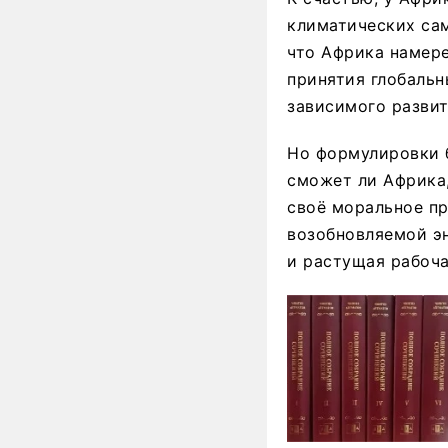
климатических сам
что Африка намере
принятия глобальн
зависимого развит
Но формулировки б
сможет ли Африка
своё моральное п
возобновляемой эн
и растущая рабоча