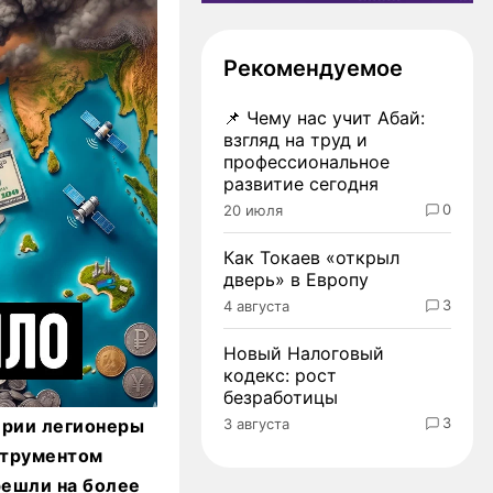
Рекомендуемое
📌
Чему нас учит Абай:
взгляд на труд и
профессиональное
развитие сегодня
0
20 июля
Как Токаев «открыл
дверь» в Европу
3
4 августа
Новый Налоговый
кодекс: рост
безработицы
3
3 августа
ерии легионеры
струментом
решли на более