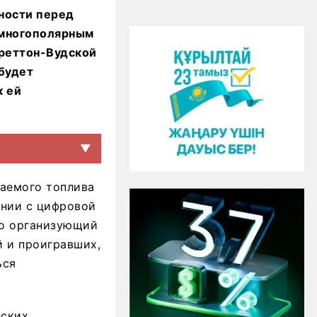
ности перед
 многополярным
Бреттон-Вудской
 будет
к ей
▼
паемого топлива
ании с цифровой
то организующий
й и проигравших,
ься
нских