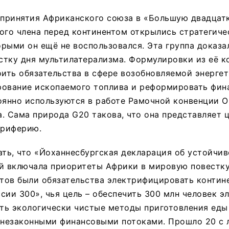
 принятия Африканского союза в «Большую двадцатк
ого члена перед континентом открылись стратегиче
рыми он ещё не воспользовался. Эта группа доказа
стку дня мультилатерализма. Формулировки из её 
ть обязательства в сфере возобновляемой энергет
рование ископаемого топлива и реформировать фин
оянно используются в работе Рамочной конвенции 
. Сама природа G20 такова, что она представляет 
ериферию.
ать, что «Йоханнесбургская декларация об устойчи
й включала приоритеты Африки в мировую повестку 
ов были обязательства электрифицировать контине
сии 300», чья цель – обеспечить 300 млн человек э
ять экологически чистые методы приготовления еды 
 незаконными финансовыми потоками. Прошло 20 с л