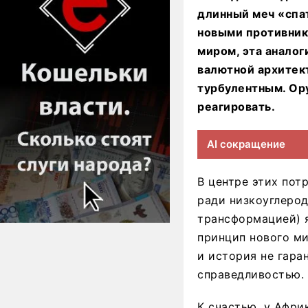
длинный меч «спа
новыми противник
миром, эта аналог
валютной архитект
турбулентным. Ору
реагировать.
AI сокращение
В центре этих пот
ради низкоуглерод
трансформацией) 
принцип нового ми
и история не гаран
справедливостью.
К счастью, у Афри