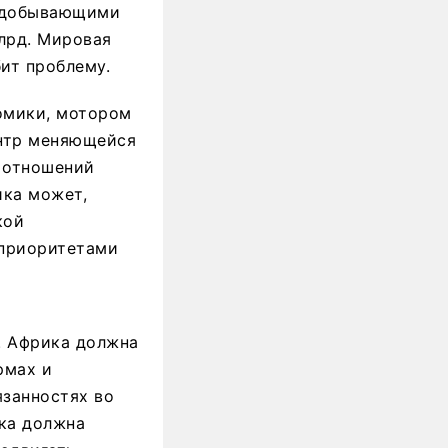
е добывающими
лрд. Мировая
ит проблему.
омики, мотором
ентр меняющейся
 отношений
ика может,
кой
 приоритетами
. Африка должна
рмах и
язанностях во
ка должна