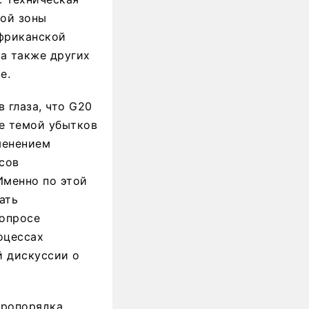
ной зоны
Африканской
а также других
е.
 глаза, что G20
же темой убытков
менением
сов
Именно по этой
ать
вопросе
оцессах
й дискуссии о
иропорядка,