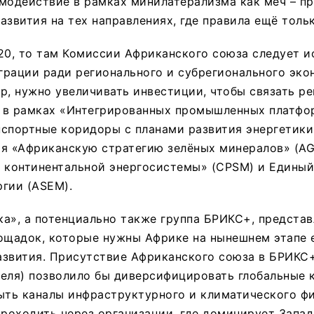
модействие в рамках минилатерализма как меч – п
азвития на тех направлениях, где правила ещё толь
20, то там Комиссии Африканского союза следует и
грации ради регионального и субрегионального эко
р, нужно увеличивать инвестиции, чтобы связать р
в рамках «Интегрированных промышленных платформ
нспортные коридоры с планами развития энергетики
ая «Африканскую стратегию зелёных минералов» (AG
н континентальной энергосистемы» (CPSM) и Едины
гии (ASEM).
а», а потенциально также группа БРИКС+, предста
ощадок, которые нужны Африке на нынешнем этапе 
азвития. Присутствие Африканского союза в БРИКС+
еля) позволило бы диверсифицировать глобальные 
ыть каналы инфраструктурного и климатического ф
проходить через организации, где доминирует Запад