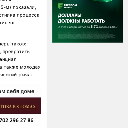
5-м) показали,
стника процесса
тинент
ерь таков:
 превратить
енциал
 а также молодая
ческий рычаг.