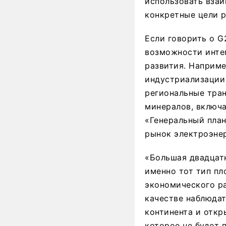
использовать взаи
конкретные цели р
Если говорить о G
возможности инте
развития. Наприме
индустриализации 
региональные тра
минералов, включ
«Генеральный пла
рынок электроэнер
«Большая двадцатк
именно тот тип пл
экономического р
качестве наблюдат
континента и откр
которое не будет 