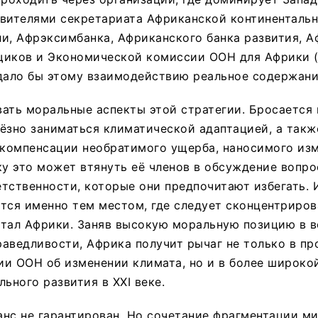
авителями секретариата Африканской континенталь
и, Афрэксимбанка, Африканского банка развития, 
щиков и Экономической комиссии ООН для Африки (
дало бы этому взаимодействию реальное содержани
ать моральные аспекты этой стратегии. Бросается в
ёзно заниматься климатической адаптацией, а так
ь компенсации необратимого ущерба, наносимого из
ку это может втянуть её членов в обсуждение вопро
тственности, которые они предпочитают избегать. 
тся именно тем местом, где следует сконцентриров
итал Африки. Заняв высокую моральную позицию в 
аведливости, Африка получит рычаг не только в пр
и ООН об изменении климата, но и в более широко
ьного развития в XXI веке.
нс не гарантирован. Но сочетание фрагментации м